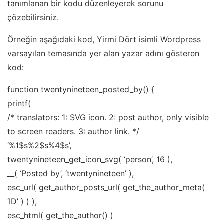
tanımlanan bir kodu düzenleyerek sorunu
çözebilirsiniz.
Örneğin aşağıdaki kod, Yirmi Dört isimli Wordpress
varsayılan temasında yer alan yazar adını gösteren
kod:
function twentynineteen_posted_by() {
printf(
/* translators: 1: SVG icon. 2: post author, only visible
to screen readers. 3: author link. */
‘%1$s%2$s%4$s’,
twentynineteen_get_icon_svg( ‘person’, 16 ),
__( ‘Posted by’, ‘twentynineteen’ ),
esc_url( get_author_posts_url( get_the_author_meta(
‘ID’ ) ) ),
esc_html( get_the_author() )