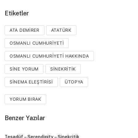
Etiketler
ATA DEMIRER
ATATÜRK
OSMANLI CUMHURIYETI
OSMANLI CUMHURIYETI HAKKINDA
SINE YORUM
SINEKRITIK
SINEMA ELEŞTIRISI
ÜTOPYA
YORUM BIRAK
Benzer Yazılar
Tesadüf – Serendipity – Sinekritik