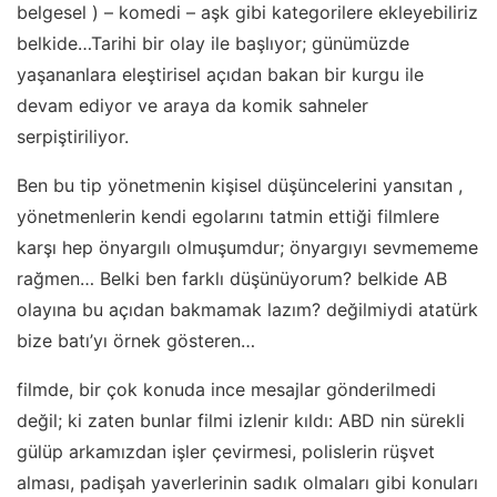
belgesel ) – komedi – aşk gibi kategorilere ekleyebiliriz
belkide…Tarihi bir olay ile başlıyor; günümüzde
yaşananlara eleştirisel açıdan bakan bir kurgu ile
devam ediyor ve araya da komik sahneler
serpiştiriliyor.
Ben bu tip yönetmenin kişisel düşüncelerini yansıtan ,
yönetmenlerin kendi egolarını tatmin ettiği filmlere
karşı hep önyargılı olmuşumdur; önyargıyı sevmememe
rağmen… Belki ben farklı düşünüyorum? belkide AB
olayına bu açıdan bakmamak lazım? değilmiydi atatürk
bize batı’yı örnek gösteren…
filmde, bir çok konuda ince mesajlar gönderilmedi
değil; ki zaten bunlar filmi izlenir kıldı: ABD nin sürekli
gülüp arkamızdan işler çevirmesi, polislerin rüşvet
alması, padişah yaverlerinin sadık olmaları gibi konuları