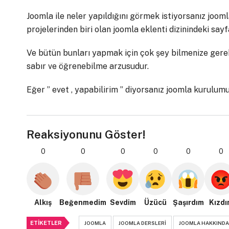
Joomla ile neler yapıldığını görmek istiyorsanız joom
projelerinden biri olan joomla eklenti dizinindeki sayf
Ve bütün bunları yapmak için çok şey bilmenize gere
sabır ve öğrenebilme arzusudur.
Eğer ” evet , yapabilirim ” diyorsanız joomla kurulumu
Reaksiyonunu Göster!
0
0
0
0
0
0
Alkış
Beğenmedim
Sevdim
Üzücü
Şaşırdım
Kızdı
ETIKETLER
JOOMLA
JOOMLA DERSLERI
JOOMLA HAKKINDA