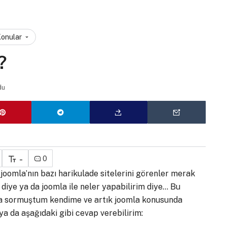
Konular
?
du
-
0
 joomla’nın bazı harikulade sitelerini görenler merak
ır diye ya da joomla ile neler yapabilirim diye… Bu
mda sormuştum kendime ve artık joomla konusunda
ya da aşağıdaki gibi cevap verebilirim: