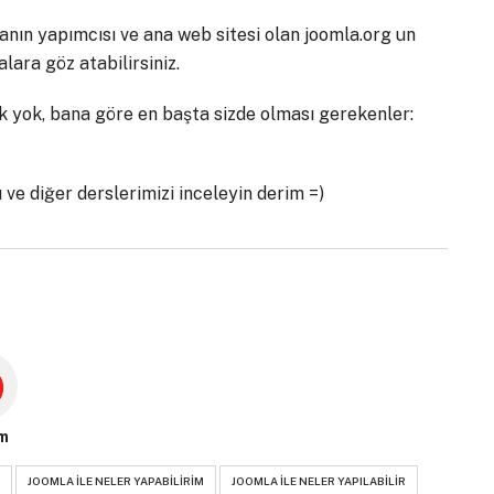
lanın yapımcısı ve ana web sitesi olan joomla.org un
alara göz atabilirsiniz.
k yok, bana göre en başta sizde olması gerekenler:
 ve diğer derslerimizi inceleyin derim =)
m
JOOMLA ILE NELER YAPABILIRIM
JOOMLA ILE NELER YAPILABILIR