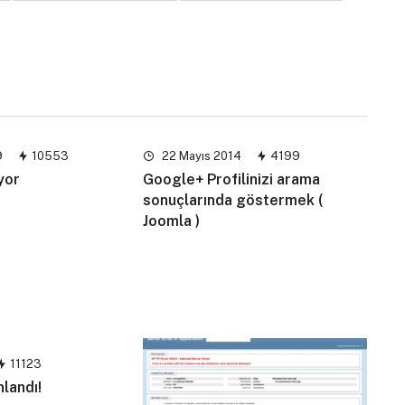
9
10553
22 Mayıs 2014
4199
yor
Google+ Profilinizi arama
sonuçlarında göstermek (
Joomla )
11123
nlandı!