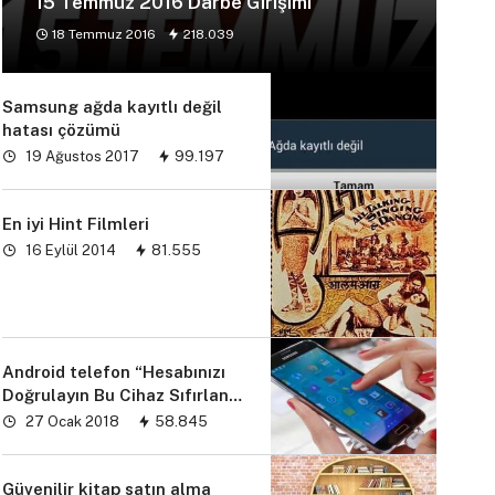
15 Temmuz 2016 Darbe Girişimi
18 Temmuz 2016
218.039
Samsung ağda kayıtlı değil
hatası çözümü
19 Ağustos 2017
99.197
En iyi Hint Filmleri
16 Eylül 2014
81.555
Android telefon “Hesabınızı
Doğrulayın Bu Cihaz Sıfırlandı
sorunu” çözümü
27 Ocak 2018
58.845
Güvenilir kitap satın alma