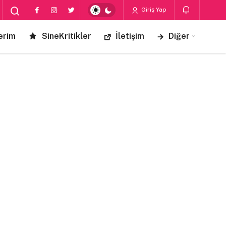
Giriş Yap
erim
SineKritikler
İletişim
Diğer