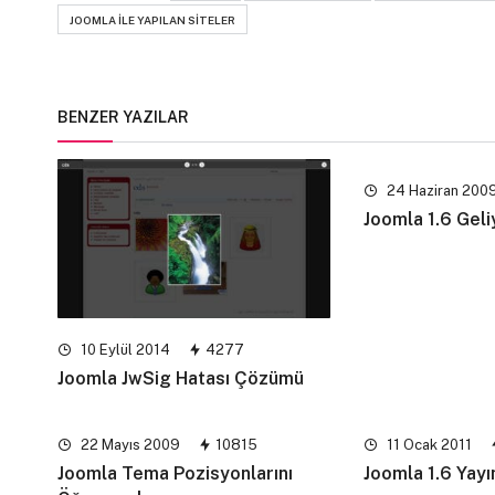
JOOMLA ILE YAPILAN SITELER
BENZER YAZILAR
24 Haziran 200
Joomla 1.6 Geli
10 Eylül 2014
4277
Joomla JwSig Hatası Çözümü
22 Mayıs 2009
10815
11 Ocak 2011
Joomla Tema Pozisyonlarını
Joomla 1.6 Yayı