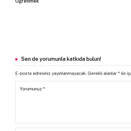
Öğrenmek
Sen de yorumunla katkıda bulun!
E-posta adresiniz yayınlanmayacak.
Gerekli alanlar
*
ile i
Yorumunuz
*