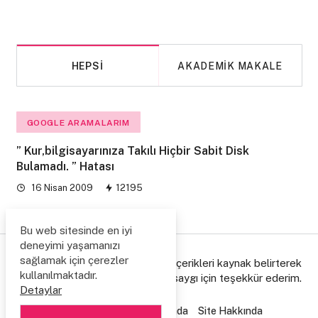
HEPSI
AKADEMIK MAKALE
GOOGLE ARAMALARIM
” Kur,bilgisayarınıza Takılı Hiçbir Sabit Disk
Bulamadı. ” Hatası
16 Nisan 2009
12195
Bu web sitesinde en iyi
deneyimi yaşamanızı
sağlamak için çerezler
© Copyright 2006/2026. Lütfen içerikleri kaynak belirterek
kullanılmaktadır.
paylaşınız, emeğe gösterdiğiniz saygı için teşekkür ederim.
Detaylar
Ziyaretçi Defteri
Hakkımda
Site Hakkında