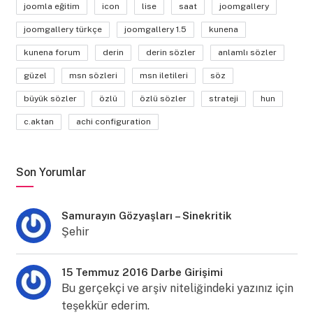
joomla eğitim
icon
lise
saat
joomgallery
joomgallery türkçe
joomgallery 1.5
kunena
kunena forum
derin
derin sözler
anlamlı sözler
güzel
msn sözleri
msn iletileri
söz
büyük sözler
özlü
özlü sözler
strateji
hun
c.aktan
achi configuration
Son Yorumlar
Samurayın Gözyaşları – Sinekritik
Şehir
15 Temmuz 2016 Darbe Girişimi
Bu gerçekçi ve arşiv niteliğindeki yazınız için
teşekkür ederim.