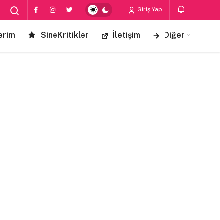
Giriş Yap
erim
SineKritikler
İletişim
Diğer