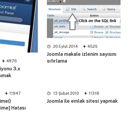
20 Eylül 2014
4525
Joomla makale izlenim sayısını
sıfırlama
4876
iyonu 3.x
şımak
11947
13 Şubat 2010
11318
ime()
Joomla ile emlak sitesi yapmak
time] Hatası