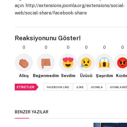
açın: http://extensions.joomla.org/extensions/social-
web/social-share/facebook-share
Reaksiyonunu Göster!
0
0
0
0
0
0
Alkış
Beğenmedim
Sevdim
Üzücü
Şaşırdım
Kızdı
ETIKETLER
FACEBOOK LIKE
JLIKE
JOOMLA
JOOMLA BE
BENZER YAZILAR