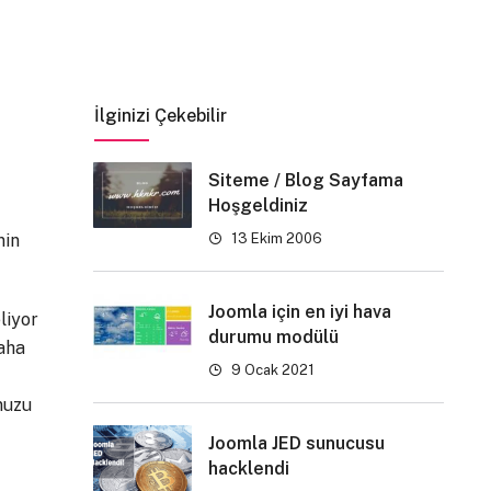
İlginizi Çekebilir
Siteme / Blog Sayfama
Hoşgeldiniz
nin
13 Ekim 2006
Joomla için en iyi hava
liyor
durumu modülü
daha
9 Ocak 2021
nuzu
Joomla JED sunucusu
hacklendi