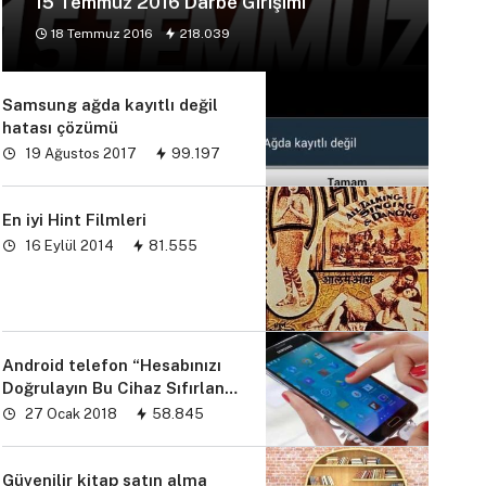
15 Temmuz 2016 Darbe Girişimi
18 Temmuz 2016
218.039
Samsung ağda kayıtlı değil
hatası çözümü
19 Ağustos 2017
99.197
En iyi Hint Filmleri
16 Eylül 2014
81.555
Android telefon “Hesabınızı
Doğrulayın Bu Cihaz Sıfırlandı
sorunu” çözümü
27 Ocak 2018
58.845
Güvenilir kitap satın alma