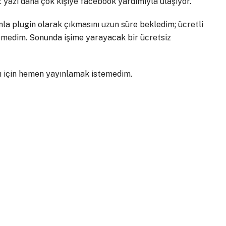
: yazı daha çok kişiye facebook yardımıyla ulaşıyor.
 plugin olarak çıkmasını uzun süre bekledim; ücretli
emedim. Sonunda işime yarayacak bir ücretsiz
ğı için hemen yayınlamak istemedim.