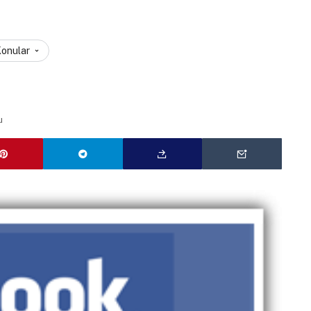
Konular
u