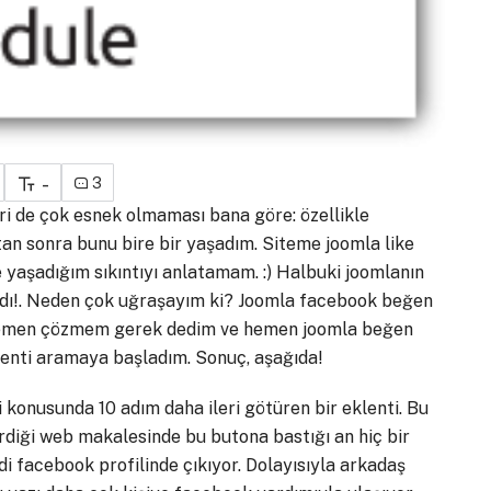
-
3
ri de çok esnek olmaması bana göre: özellikle
tan sonra bunu bire bir yaşadım. Siteme joomla like
 yaşadığım sıkıntıyı anlatamam. :) Halbuki joomlanın
sıydı!. Neden çok uğraşayım ki? Joomla facebook beğen
 hemen çözmem gerek dedim ve hemen joomla beğen
klenti aramaya başladım. Sonuç, aşağıda!
i konusunda 10 adım daha ileri götüren bir eklenti. Bu
girdiği web makalesinde bu butona bastığı an hiç bir
ndi facebook profilinde çıkıyor. Dolayısıyla arkadaş