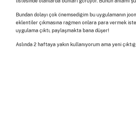
listesinde olanlarda bunları görüyor. Bunun anlamı şu
Bundan dolayı çok önemsediğim bu uygulamanın joomla
eklentiler çıkmasına rağmen onlara para vermek ist
uygulama çıktı, paylaşmakta bana düşer!
Aslında 2 haftaya yakın kullanıyorum ama yeni çıktı