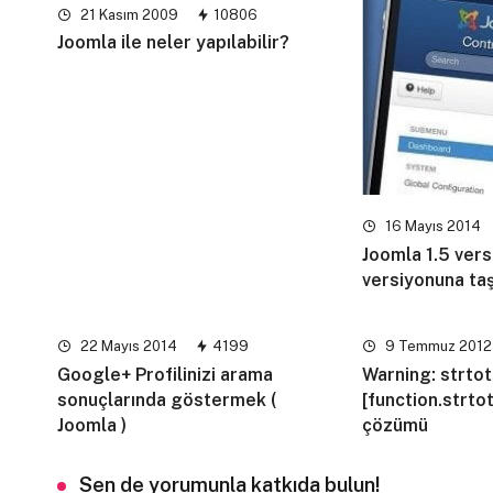
21 Kasım 2009
10806
Joomla ile neler yapılabilir?
16 Mayıs 2014
Joomla 1.5 vers
versiyonuna ta
22 Mayıs 2014
4199
9 Temmuz 2012
Google+ Profilinizi arama
Warning: strtot
sonuçlarında göstermek (
[function.strto
Joomla )
çözümü
Sen de yorumunla katkıda bulun!