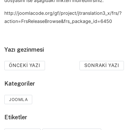
dosyasını ise aşağıdaki linkten indirebilirsiniz:
http://joomlacode.org/gf/project/jtranslation3_x/frs/?
action=FrsReleaseBrowse&frs_package_id=6450
Yazı gezinmesi
ÖNCEKI YAZI
SONRAKI YAZI
Kategoriler
JOOMLA
Etiketler