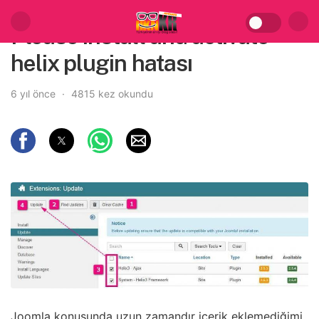
Please install and activate
helix plugin hatası
6 yıl önce
4815 kez okundu
Joomla konusunda uzun zamandır içerik eklemediğimi