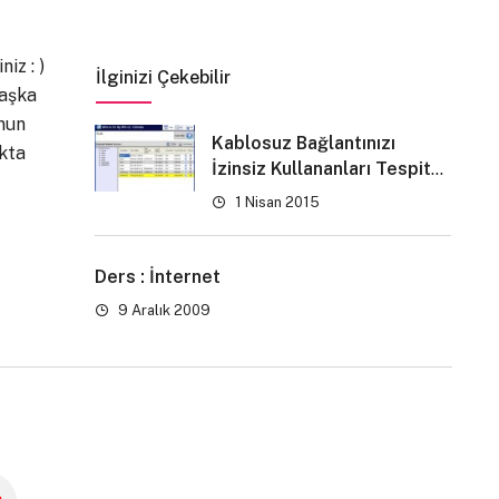
iz : )
İlginizi Çekebilir
başka
onun
Kablosuz Bağlantınızı
akta
İzinsiz Kullananları Tespit
Etmek
1 Nisan 2015
Ders : İnternet
9 Aralık 2009