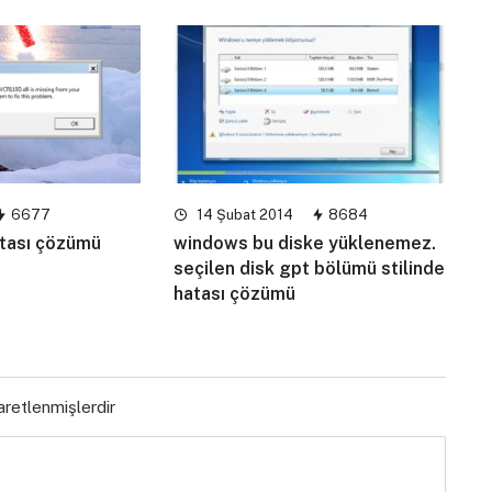
6677
14 Şubat 2014
8684
atası çözümü
windows bu diske yüklenemez.
seçilen disk gpt bölümü stilinde
hatası çözümü
şaretlenmişlerdir