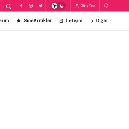
Giriş Yap
erim
SineKritikler
İletişim
Diğer