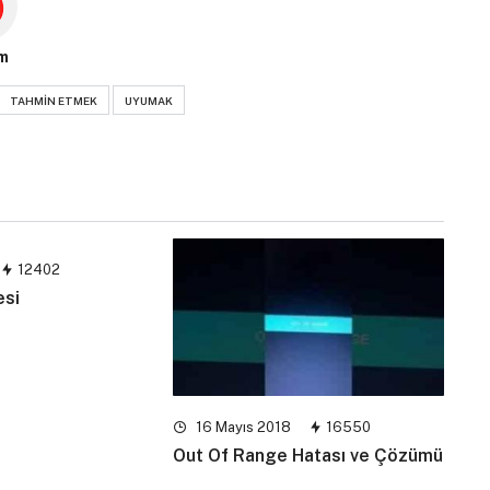
m
TAHMIN ETMEK
UYUMAK
12402
esi
16 Mayıs 2018
16550
Out Of Range Hatası ve Çözümü