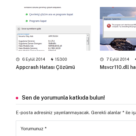
6 Eylül 2014
15300
7 Eylül 2014
Appcrash Hatası Çözümü
Msvcr110.dll h
Sen de yorumunla katkıda bulun!
E-posta adresiniz yayınlanmayacak.
Gerekli alanlar
*
ile i
Yorumunuz
*