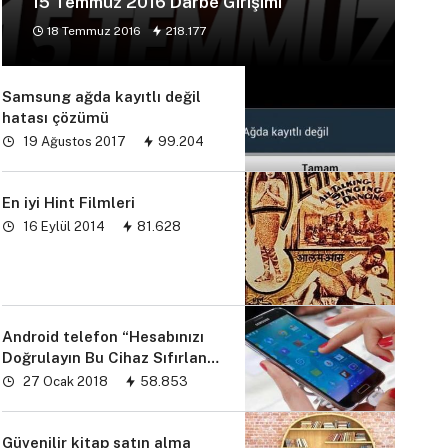
15 Temmuz 2016 Darbe Girişimi
18 Temmuz 2016
218.177
Samsung ağda kayıtlı değil
hatası çözümü
19 Ağustos 2017
99.204
En iyi Hint Filmleri
16 Eylül 2014
81.628
Android telefon “Hesabınızı
Doğrulayın Bu Cihaz Sıfırlandı
sorunu” çözümü
27 Ocak 2018
58.853
Güvenilir kitap satın alma