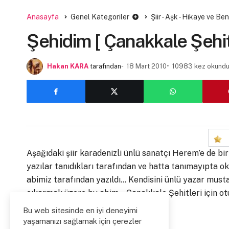
Anasayfa
Genel Kategoriler
Şiir - Aşk - Hikaye ve Be
Şehidim [ Çanakkale Şehit
Hakan KARA
tarafından
18 Mart 2010
10983 kez okund
Aşağıdaki şiir karadenizli ünlü sanatçı Herem’e de bir 
yazılar tanıdıkları tarafından ve hatta tanımayıpta
abimiz tarafından yazıldı… Kendisini ünlü yazar mustafa
çıkarmak üzere bu abim… Çanakkale Şehitleri için oturd
Bu web sitesinde en iyi deneyimi
Eline, yüreğine sağlık…
yaşamanızı sağlamak için çerezler