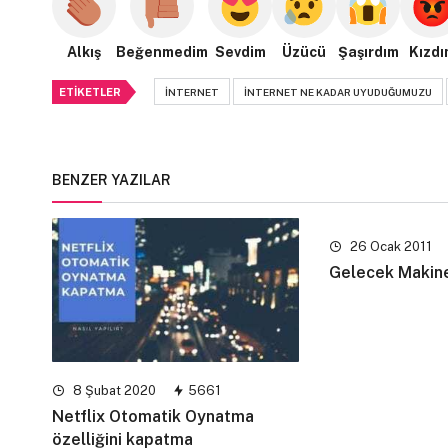
Alkış
Beğenmedim
Sevdim
Üzücü
Şaşırdım
Kızdı
ETIKETLER
INTERNET
INTERNET NE KADAR UYUDUĞUMUZU
BENZER YAZILAR
26 Ocak 2011
Gelecek Makin
8 Şubat 2020
5661
Netflix Otomatik Oynatma
özelliğini kapatma