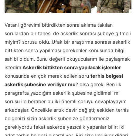
Vatani görevimi bitirdikten sonra aklıma takılan
sorulardan bir tanesi de askerlik sonrası şubeye gitmeli
miyim? sorusu oldu. Ufak bir araştırma sonrası askerlik
bittikten sonra yapılması gerekenler konusunda bilgi
sahibi oldum. Bunu değerli okuyucularım ile paylaşmak
istedim.
Askerlik bittikten sonra yapılacak işlemler
konusunda en çok merak edilen soru
terhis belgesi
askerlik şubesine veriliyor mu
? olsa gerek. Ben ilk
paragrafta yazdığım askerlik şubesine gidilmeli mi
sorusu ile beraber bu iki önemli soruyu cevaplayayım
arkadaşlar. Öncelikle artık devir değişti; eskiden terhis
belgenizi sizin askerlik şubenize göndermeniz
gerekiyordu fakat askerde yazıcılık yapanlar bilir: iki
adet terhis belgesi çıkartılıyor. Biri size veriliyor diğeri