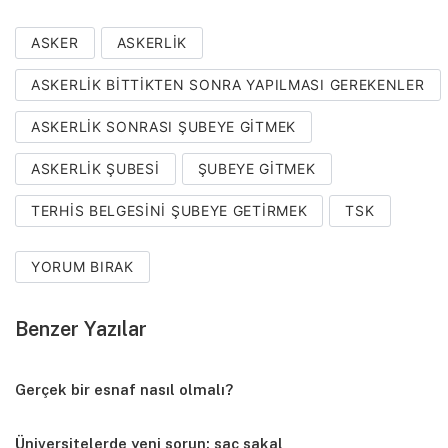
ASKER
ASKERLIK
ASKERLIK BITTIKTEN SONRA YAPILMASI GEREKENLER
ASKERLIK SONRASI ŞUBEYE GITMEK
ASKERLIK ŞUBESI
ŞUBEYE GITMEK
TERHIS BELGESINI ŞUBEYE GETIRMEK
TSK
YORUM BIRAK
Benzer Yazılar
Gerçek bir esnaf nasıl olmalı?
Üniversitelerde yeni sorun: saç sakal