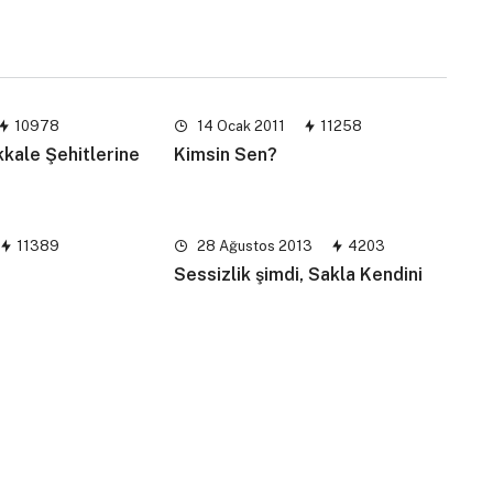
10978
14 Ocak 2011
11258
kkale Şehitlerine
Kimsin Sen?
11389
28 Ağustos 2013
4203
Sessizlik şimdi, Sakla Kendini