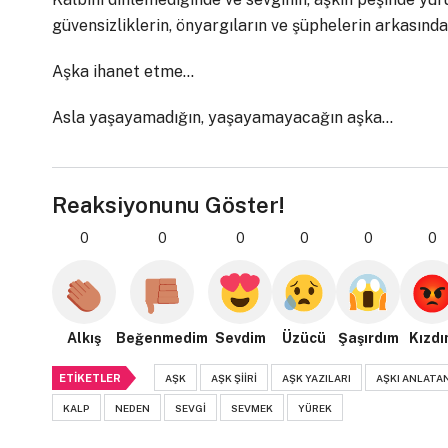
güvensizliklerin, önyargıların ve şüphelerin arkasında
Aşka ihanet etme…
Asla yaşayamadığın, yaşayamayacağın aşka…
Reaksiyonunu Göster!
0
0
0
0
0
0
Alkış
Beğenmedim
Sevdim
Üzücü
Şaşırdım
Kızdı
ETIKETLER
AŞK
AŞK ŞIIRI
AŞK YAZILARI
AŞKI ANLATAN
KALP
NEDEN
SEVGI
SEVMEK
YÜREK