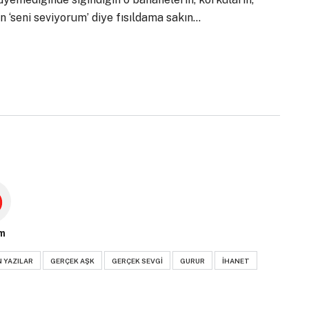
n ‘seni seviyorum’ diye fısıldama sakın…
m
 YAZILAR
GERÇEK AŞK
GERÇEK SEVGI
GURUR
IHANET