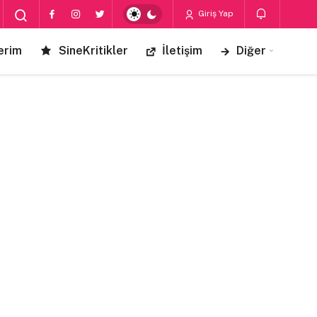
Giriş Yap
erim
SineKritikler
İletişim
Diğer