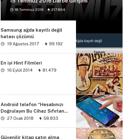
15 Temmuz 2016 Darbe Girişimi
18 Temmuz 2016
217.864
Samsung ağda kayıtlı değil
hatası çözümü
19 Ağustos 2017
99.192
En iyi Hint Filmleri
16 Eylül 2014
81.479
Android telefon “Hesabınızı
Doğrulayın Bu Cihaz Sıfırlandı
sorunu” çözümü
27 Ocak 2018
58.833
Güvenilir kitap satın alma