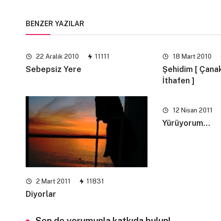
BENZER YAZILAR
22 Aralık 2010
11111
18 Mart 2010
Sebepsiz Yere
Şehidim [ Çana
İthafen ]
12 Nisan 2011
Yürüyorum…
2 Mart 2011
11831
Diyorlar
Sen de yorumunla katkıda bulun!