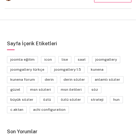
Sayfa İçerik Etiketleri
joomla eğitim
icon
lise
saat
joomgallery
joomgallery türkçe
joomgallery 1.5
kunena
kunena forum
derin
derin sözler
anlamlı sözler
güzel
msn sözleri
msn iletileri
söz
büyük sözler
özlü
özlü sözler
strateji
hun
c.aktan
achi configuration
Son Yorumlar