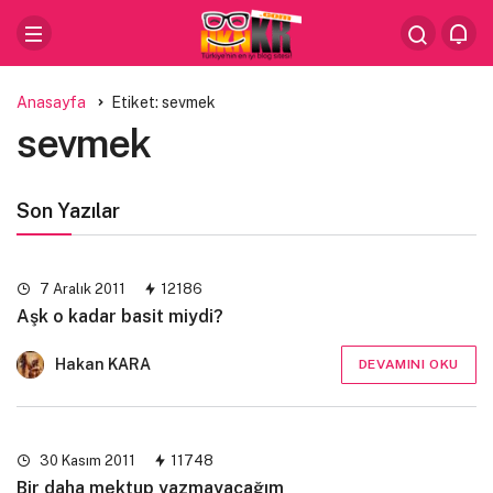
Anasayfa
Etiket: sevmek
sevmek
Son Yazılar
7 Aralık 2011
12186
Aşk o kadar basit miydi?
Hakan KARA
DEVAMINI OKU
30 Kasım 2011
11748
Bir daha mektup yazmayacağım