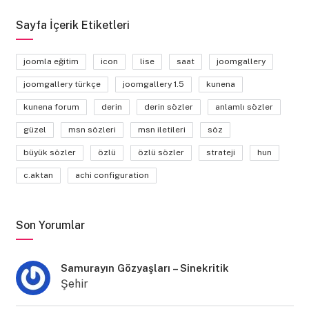
Sayfa İçerik Etiketleri
joomla eğitim
icon
lise
saat
joomgallery
joomgallery türkçe
joomgallery 1.5
kunena
kunena forum
derin
derin sözler
anlamlı sözler
güzel
msn sözleri
msn iletileri
söz
büyük sözler
özlü
özlü sözler
strateji
hun
c.aktan
achi configuration
Son Yorumlar
Samurayın Gözyaşları – Sinekritik
Şehir