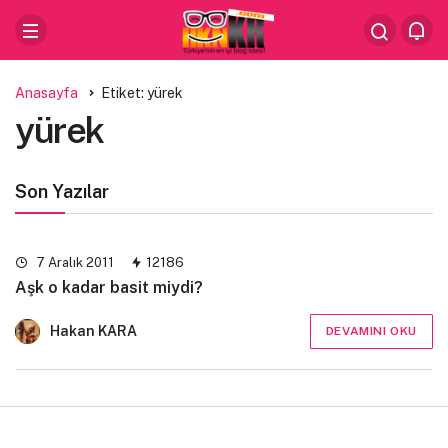
Anasayfa
Etiket: yürek
yürek
Son Yazılar
7 Aralık 2011
12186
Aşk o kadar basit miydi?
Hakan KARA
DEVAMINI OKU