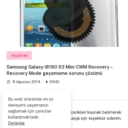
TELEFON
Samsung Galaxy i8190 S3 Mini CWM Recovery –
Recovery Mode geçememe sorunu çözümü
8 Ağustos 2014
6940
Bu web sitesinde en iyi
deneyimi yaşamanızı
sağlamak için çerezler
© Copyright 2006/2026. Lütfen içerikleri kaynak belirterek
kullanılmaktadır.
paylaşınız, emeğe gösterdiğiniz saygı için teşekkür ederim.
Detaylar