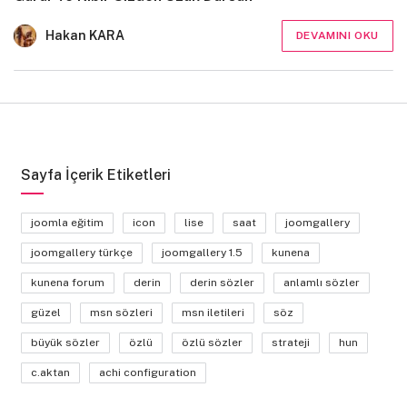
Hakan KARA
DEVAMINI OKU
Sayfa İçerik Etiketleri
joomla eğitim
icon
lise
saat
joomgallery
joomgallery türkçe
joomgallery 1.5
kunena
kunena forum
derin
derin sözler
anlamlı sözler
güzel
msn sözleri
msn iletileri
söz
büyük sözler
özlü
özlü sözler
strateji
hun
c.aktan
achi configuration