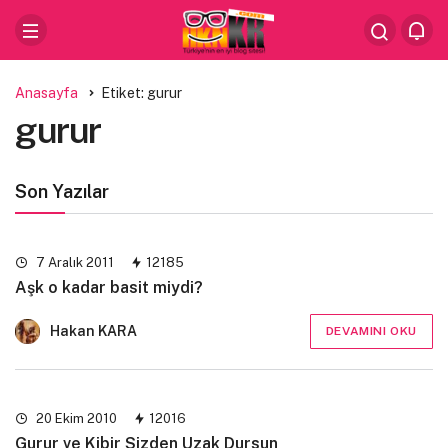
Anasayfa
Etiket: gurur
gurur
Son Yazılar
7 Aralık 2011
12185
Aşk o kadar basit miydi?
Hakan KARA
DEVAMINI OKU
20 Ekim 2010
12016
Gurur ve Kibir Sizden Uzak Dursun