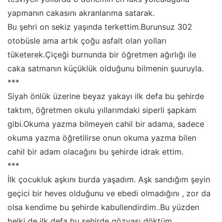
yapmanın cakasını akranlarıma satarak.
Bu şehri on sekiz yaşında terkettim.Burunsuz 302
otobüsle ama artık çoğu asfalt olan yolları
tüketerek.Çiçeği burnunda bir öğretmen ağırlığı ile
caka satmanın küçüklük olduğunu bilmenin şuuruyla.
***
Siyah önlük üzerine beyaz yakayı ilk defa bu şehirde
taktım, öğretmen okulu yıllarımdaki siperli şapkam
gibi.Okuma yazma bilmeyen cahil bir adama, sadece
okuma yazma öğretilirse onun okuma yazma bilen
cahil bir adam olacağını bu şehirde idrak ettim.
***
İlk çocukluk aşkını burda yaşadım. Aşk sandığım şeyin
geçici bir heves olduğunu ve ebedi olmadığını , zor da
olsa kendime bu şehirde kabullendirdim..Bu yüzden
belki de ilk defa bu şehirde gözyaşı döktüm.