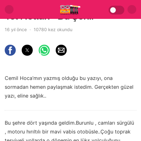
Yol Notları – Bu Şehir
16 yıl önce
10780 kez okundu
Cemil Hoca’mın yazmış olduğu bu yazıyı, ona
sormadan hemen paylaşmak istedim. Gerçekten güzel
yazı, eline sağlık..
Bu şehre dört yaşında geldim.Burunlu , camları sürgülü
, motoru hırıltılı bir mavi vabis otobüsle..Çoğu toprak
tesviyeli yollarda o dönemin en lüks yolculuğunu