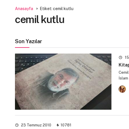
Anasayfa
Etiket: cemil kutlu
cemil kutlu
Son Yazılar
15
Kita
Cemil 
İslam 
23 Temmuz 2010
10781