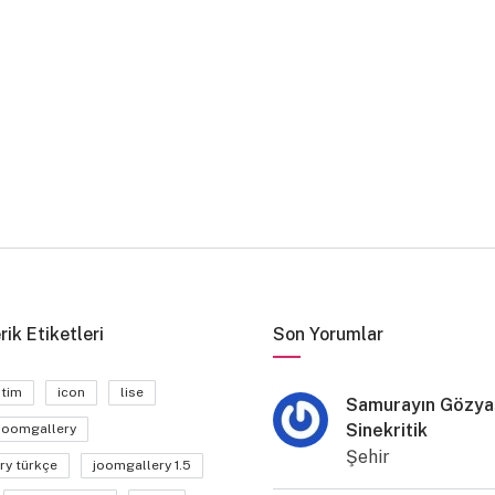
rik Etiketleri
Son Yorumlar
itim
icon
lise
Samurayın Gözyaş
Sinekritik
joomgallery
Şehir
ry türkçe
joomgallery 1.5