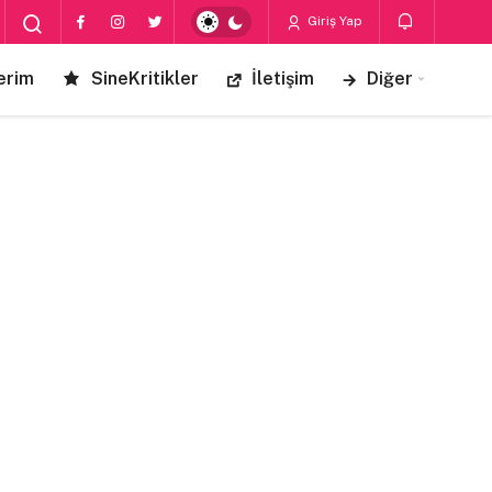
Giriş Yap
erim
SineKritikler
İletişim
Diğer