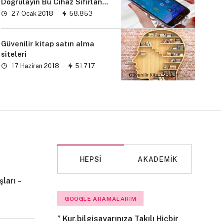
Doğrulayın Bu Cihaz Sıfırlandı
sorunu” çözümü
27 Ocak 2018
58.853
Güvenilir kitap satın alma
siteleri
17 Haziran 2018
51.717
HEPSI
AKADEMIK
ları –
MAKALE
GOOGLE ARAMALARIM
” Kur,bilgisayarınıza Takılı Hiçbir