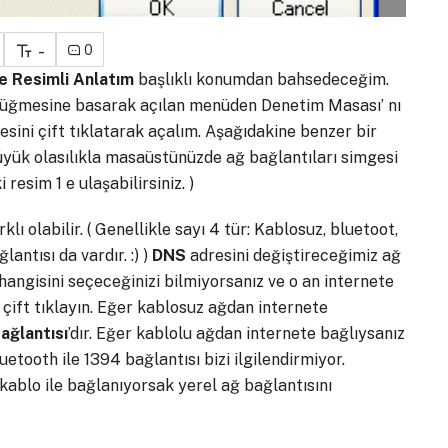
-
0
e Resimli Anlatım
başlıklı konumdan bahsedeceğim.
t düğmesine basarak açılan menüden Denetim Masası’ nı
sini çift tıklatarak açalım. Aşağıdakine benzer bir
 büyük olasılıkla masaüstünüzde ağ bağlantıları simgesi
resim 1 e ulaşabilirsiniz. )
ı olabilir. ( Genellikle sayı 4 tür: Kablosuz, bluetoot,
antısı da vardır. :) )
DNS
adresini değiştireceğimiz ağ
hangisini seçeceğinizi bilmiyorsanız ve o an internete
ift tıklayın. Eğer kablosuz ağdan internete
ağlantısı
’dır. Eğer kablolu ağdan internete bağlıysanız
 Bluetooth ile 1394 bağlantısı bizi ilgilendirmiyor.
kablo ile bağlanıyorsak yerel ağ bağlantısını