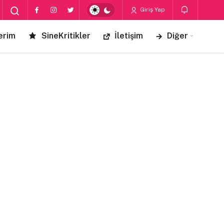
Giriş Yap
erim
SineKritikler
İletişim
Diğer