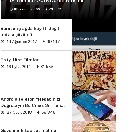
15 Temmuz 2016 Darbe Girişimi
18 Temmuz 2016
218.039
Samsung ağda kayıtlı değil
hatası çözümü
19 Ağustos 2017
99.197
En iyi Hint Filmleri
16 Eylül 2014
81.555
Android telefon “Hesabınızı
Doğrulayın Bu Cihaz Sıfırlandı
sorunu” çözümü
27 Ocak 2018
58.845
Güvenilir kitap satın alma