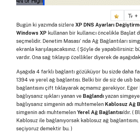
+
Bugün ki yazımda sizlere
XP DNS Ayarları Değiştirm
Windows XP
kullanan bir kullanıcı öncelikle Başla
seçmelidir. Denetim Masası’ nda Ağ Bağlantıları simge
ekranla karşılaşacaksınız. ( Şöyle de yapabilirsiniz:
vardır. Ona sağ tıklayıp özellikler diyerek de aşağıdaki 
Aşağıda 4 farklı bağlantı gözüküyor bu sizde daha farkl
1394 ve yerel ağ bağlantısı. Belki bir de siz de usb bağl
bağlantısını çift tıklayarak açmamız gerekiyor. Eğer 
bağlıysanız ışıkları yanan ve
Bağlandı
yazan simgeye ç
bağlıysanız simgenin adı muhtemelen
Kablosuz Ağ B
simgenin adı muhtemelen
Yerel Ağ Bağlantısı
’dır. (
Kablosuz ile bağlanıyorsak kablosuz ağ bağlantısını, 
seçiyoruz demektir bu. )