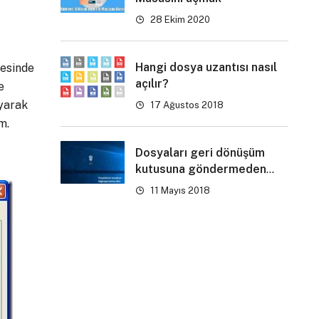
28 Ekim 2020
Hangi dosya uzantısı nasıl
resinde
açılır?
e
yarak
17 Ağustos 2018
m.
Dosyaları geri dönüşüm
kutusuna göndermeden
silme
11 Mayıs 2018