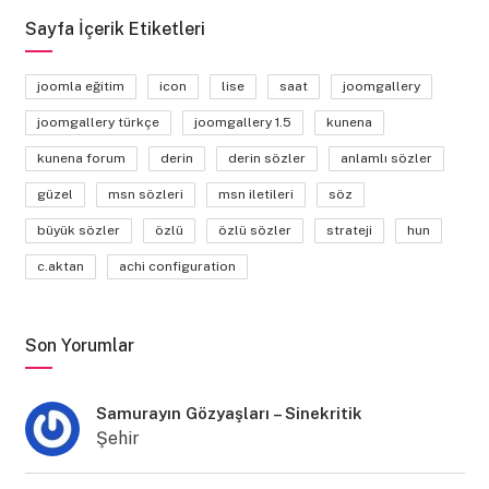
Sayfa İçerik Etiketleri
joomla eğitim
icon
lise
saat
joomgallery
joomgallery türkçe
joomgallery 1.5
kunena
kunena forum
derin
derin sözler
anlamlı sözler
güzel
msn sözleri
msn iletileri
söz
büyük sözler
özlü
özlü sözler
strateji
hun
c.aktan
achi configuration
Son Yorumlar
Samurayın Gözyaşları – Sinekritik
Şehir