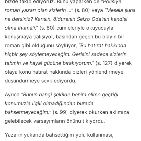
bizde takip ediyoruz. Bunu yaparken de
“Polisiye
roman yazarı olan sizlerin …”
(s. 80) veya
“Mesela şuna
ne dersiniz? Karısını öldürenin Seizo Oda’nın kendisi
olma ihtimali.”
(s. 80) cümleleriyle okuyucuyla
konuşmaya çalışıyor, başından geçen bu olayın bir
roman gibi olduğunu söylüyor,
“Bu hatırat hakkında
hiçbir şey söylemeyeceğim. Gerisini sadece sizlerin
tahmin ve hayal gücüne bırakıyorum.”
(s. 127) diyerek
olaya konu hatırat hakkında bizleri yönlendirmeye,
düşündürmeye sevk ediyordu.
Ayrıca
“Bunun hangi şekilde benim elime geçtiği
konumuzla ilgili olmadığından burada
bahsetmeyeceğim.”
(s. 99) diyerek okurken aklımıza
gelebilecek varsayımların önünü tıkıyordu.
Yazarın yukarıda bahsettiğim yolu kullanması,