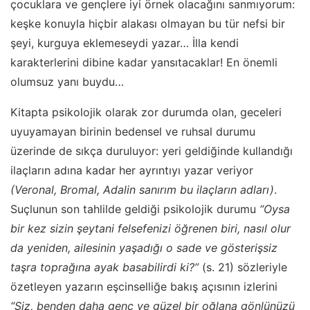
çocuklara ve gençlere iyi örnek olacağını sanmıyorum:
keşke konuyla hiçbir alakası olmayan bu tür nefsi bir
şeyi, kurguya eklemeseydi yazar… İlla kendi
karakterlerini dibine kadar yansıtacaklar! En önemli
olumsuz yanı buydu…
Kitapta psikolojik olarak zor durumda olan, geceleri
uyuyamayan birinin bedensel ve ruhsal durumu
üzerinde de sıkça duruluyor: yeri geldiğinde kullandığı
ilaçların adına kadar her ayrıntıyı yazar veriyor
(Veronal, Bromal, Adalin sanırım bu ilaçların adları)
.
Suçlunun son tahlilde geldiği psikolojik durumu
“Oysa
bir kez sizin şeytani felsefenizi öğrenen biri, nasıl olur
da yeniden, ailesinin yaşadığı o sade ve gösterişsiz
taşra toprağına ayak basabilirdi ki?”
(s. 21) sözleriyle
özetleyen yazarın eşcinselliğe bakış açısının izlerini
“Siz, benden daha genç ve güzel bir oğlana gönlünüzü