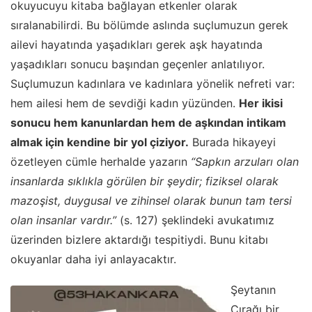
okuyucuyu kitaba bağlayan etkenler olarak
sıralanabilirdi. Bu bölümde aslında suçlumuzun gerek
ailevi hayatında yaşadıkları gerek aşk hayatında
yaşadıkları sonucu başından geçenler anlatılıyor.
Suçlumuzun kadınlara ve kadınlara yönelik nefreti var:
hem ailesi hem de sevdiği kadın yüzünden.
Her ikisi
sonucu hem kanunlardan hem de aşkından intikam
almak için kendine bir yol çiziyor.
Burada hikayeyi
özetleyen cümle herhalde yazarın
“Sapkın arzuları olan
insanlarda sıklıkla görülen bir şeydir; fiziksel olarak
mazoşist, duygusal ve zihinsel olarak bunun tam tersi
olan insanlar vardır.”
(s. 127) şeklindeki avukatımız
üzerinden bizlere aktardığı tespitiydi. Bunu kitabı
okuyanlar daha iyi anlayacaktır.
Şeytanın
Çırağı bir