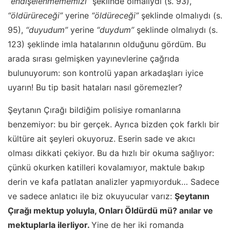
“endişelenmememizi”
şeklinde olmalıydı (s. 93),
“öldürüreceği”
yerine
“öldüreceği”
şeklinde olmalıydı (s.
95),
“duyudum”
yerine
“duydum”
şeklinde olmalıydı (s.
123) şeklinde imla hatalarının olduğunu gördüm. Bu
arada sırası gelmişken yayınevlerine çağrıda
bulunuyorum: son kontrolü yapan arkadaşları iyice
uyarın! Bu tip basit hataları nasıl göremezler?
Şeytanın Çırağı bildiğim polisiye romanlarına
benzemiyor: bu bir gerçek. Ayrıca bizden çok farklı bir
kültüre ait şeyleri okuyoruz. Eserin sade ve akıcı
olması dikkati çekiyor. Bu da hızlı bir okuma sağlıyor:
çünkü okurken katilleri kovalamıyor, maktule bakıp
derin ve kafa patlatan analizler yapmıyorduk… Sadece
ve sadece anlatıcı ile biz okuyucular varız:
Şeytanın
Çırağı mektup yoluyla, Onları Öldürdü mü? anılar ve
mektuplarla ilerliyor.
Yine de her iki romanda