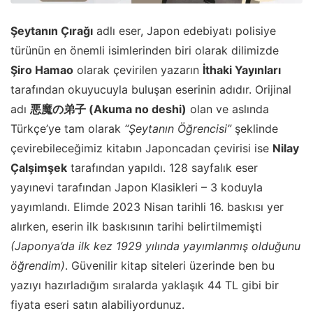
Şeytanın Çırağı
adlı eser, Japon edebiyatı polisiye
türünün en önemli isimlerinden biri olarak dilimizde
Şiro Hamao
olarak çevirilen yazarın
İthaki Yayınları
tarafından okuyucuyla buluşan eserinin adıdır. Orijinal
adı
悪魔の弟子
(Akuma no deshi)
olan ve aslında
Türkçe’ye tam olarak
“Şeytanın Öğrencisi”
şeklinde
çevirebileceğimiz kitabın Japoncadan çevirisi ise
Nilay
Çalşimşek
tarafından yapıldı. 128 sayfalık eser
yayınevi tarafından Japon Klasikleri – 3 koduyla
yayımlandı. Elimde 2023 Nisan tarihli 16. baskısı yer
alırken, eserin ilk baskısının tarihi belirtilmemişti
(Japonya’da ilk kez 1929 yılında yayımlanmış olduğunu
öğrendim)
. Güvenilir kitap siteleri üzerinde ben bu
yazıyı hazırladığım sıralarda yaklaşık 44 TL gibi bir
fiyata eseri satın alabiliyordunuz.