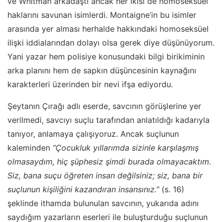
ve Whitman arkadaştı ancak her ikisi de homoseksüel
haklarını savunan isimlerdi. Montaigne’in bu isimler
arasında yer alması herhalde hakkındaki homoseksüel
ilişki iddialarından dolayı olsa gerek diye düşünüyorum.
Yani yazar hem polisiye konusundaki bilgi birikiminin
arka planını hem de sapkın düşüncesinin kaynağını
karakterleri üzerinden bir nevi ifşa ediyordu.
Şeytanın Çırağı adlı eserde, savcının görüşlerine yer
verilmedi, savcıyı suçlu tarafından anlatıldığı kadarıyla
tanıyor, anlamaya çalışıyoruz. Ancak suçlunun
kaleminden
“Çocukluk yıllarımda sizinle karşılaşmış
olmasaydım, hiç şüphesiz şimdi burada olmayacaktım.
Siz, bana suçu öğreten insan değilsiniz; siz, bana bir
suçlunun kişiliğini kazandıran insansınız.”
(s. 16)
şeklinde ithamda bulunulan savcının, yukarıda adını
saydığım yazarların eserleri ile buluşturduğu suçlunun