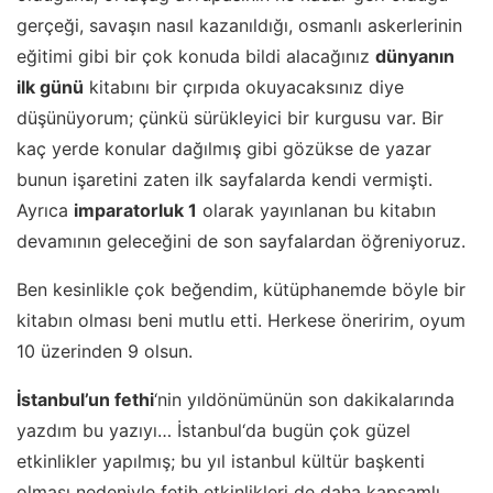
gerçeği, savaşın nasıl kazanıldığı, osmanlı askerlerinin
eğitimi gibi bir çok konuda bildi alacağınız
dünyanın
ilk günü
kitabını bir çırpıda okuyacaksınız diye
düşünüyorum; çünkü sürükleyici bir kurgusu var. Bir
kaç yerde konular dağılmış gibi gözükse de yazar
bunun işaretini zaten ilk sayfalarda kendi vermişti.
Ayrıca
imparatorluk 1
olarak yayınlanan bu kitabın
devamının geleceğini de son sayfalardan öğreniyoruz.
Ben kesinlikle çok beğendim, kütüphanemde böyle bir
kitabın olması beni mutlu etti. Herkese öneririm, oyum
10 üzerinden 9 olsun.
İstanbul’un fethi
‘nin yıldönümünün son dakikalarında
yazdım bu yazıyı…
İstanbul
‘da bugün çok güzel
etkinlikler yapılmış; bu yıl istanbul kültür başkenti
olması nedeniyle fetih etkinlikleri de daha kapsamlı