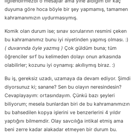
ilgilendirmezdi o mesajlar ama yine aldığım bir kaç
duyuma göre hoca böyle bir şey yapmamış, tamamen
kahramanımızın uydurmasıymış.
Komik olan durum ise; sınav sorularının resmini çeken
bu kahramanımız
bunu iyi niyetinden yapmış olması.
:)
( duvarında öyle yazmış )
Çok güldüm buna; tüm
öğrenciler sırf bu kelimeden dolayı onun arkasında
olabilirler; kozunu iyi oynamış: akıllıymış biraz. :)
Bu iş, gereksiz uzadı, uzamaya da devam ediyor. Şimdi
diyorsunuz ki; sanane? Sen bu olayın neresindesin?
Cevaplayayım: ortasındayım. Çünkü bazı şeyleri
biliyorum; mesela bunlardan biri de bu kahramanımızın
bu bahsedilen kopya işlerini ve benzerlerini
4 yıldır
yaptığını bilmemdir. Olay savcılığa intikal etmiş ama
beni zerre kadar alakadar etmeyen bir durum bu.