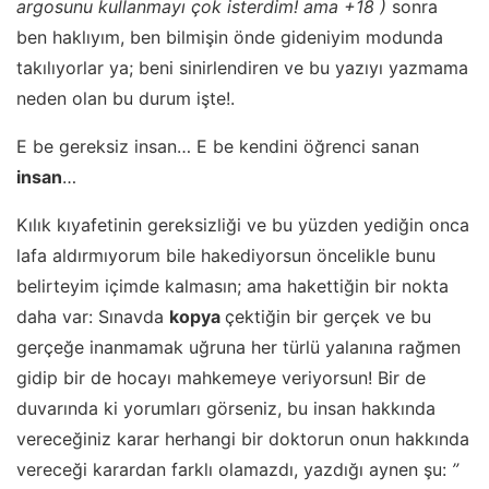
argosunu kullanmayı çok isterdim! ama +18 )
sonra
ben haklıyım, ben bilmişin önde gideniyim modunda
takılıyorlar ya; beni sinirlendiren ve bu yazıyı yazmama
neden olan bu durum işte!.
E be gereksiz insan… E be kendini öğrenci sanan
insan
…
Kılık kıyafetinin gereksizliği ve bu yüzden yediğin onca
lafa aldırmıyorum bile hakediyorsun öncelikle bunu
belirteyim içimde kalmasın
; ama hakettiğin bir nokta
daha var: Sınavda
kopya
çektiğin bir gerçek ve
bu
gerçeğe inanmamak uğruna her türlü yalanına rağmen
gidip
bir de hocayı mahkemeye veriyorsun!
Bir de
duvarında ki yorumları görseniz, bu insan hakkında
vereceğiniz karar herhangi bir doktorun onun hakkında
vereceği karardan farklı olamazdı, yazdığı aynen şu:
”