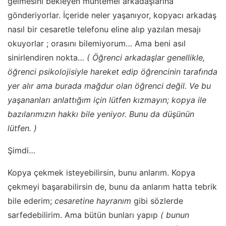
gelmesini bekleyen muhtemel arkadaşlarına
gönderiyorlar. İçeride neler yaşanıyor, kopyacı arkadaş
nasıl bir cesaretle telefonu eline alıp yazılan mesajı
okuyorlar ; orasını bilemiyorum… Ama beni asıl
sinirlendiren nokta…
( Öğrenci arkadaşlar genellikle,
öğrenci psikolojisiyle hareket edip öğrencinin tarafında
yer alır ama burada mağdur olan öğrenci değil. Ve bu
yaşananları anlattığım için lütfen kızmayın; kopya ile
bazılarımızın hakkı bile yeniyor. Bunu da düşünün
lütfen. )
Şimdi…
Kopya çekmek isteyebilirsin, bunu anlarım. Kopya
çekmeyi başarabilirsin de, bunu da anlarım hatta tebrik
bile ederim;
cesaretine hayranım
gibi sözlerde
sarfedebilirim. Ama bütün bunları yapıp
( bunun