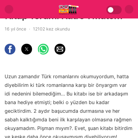
Kitap Yorum: Katre-i Matem
16 yıl önce
12102 kez okundu
Uzun zamandır Türk romanlarını okumuyordum, hatta
diyebilirim ki türk romanlarına karşı bir önyargım var
idi nedenini bilemediğim… Bu kitabı ise bir arkadaşım
bana hediye etmişti; belki o yüzden bu kadar
geciktirdim. 2 aydır başucumda durmasına ve her
sabah kalktığımda beni ilk karşılayan olmasına rağmen
okuyamadım. Pişman mıyım?. Evet, şuan kitabı bitirdim
ve keşke daha önce okusaymışım diyebiliyorum!