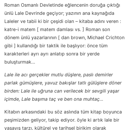
Roman Osmanlı Devletinde eğlencenin doruğa çıktığı
ünlü Lale Devrinde geçiyor; yazının ana kaynağıda
Laleler ve tabii ki bir çeşidi olan – kitaba adını veren :
katre-i matem [ matem damlası vs. ] Roman son
dönem ünlü yazarlarının [ dan brown, Michael Crichton
gibi ] kullandığı bir taktik ile başlıyor: önce tüm
karakterleri ayrı ayrı anlatıp sonra bir yerde
buluşturmak…
Lale ile acı gerçekler mutlu düşlere, paslı demirler
parlak gümüşlere, yavuz bakışlar tatlı gülüşlere döner
birden: Lale ile uğruna can verilecek bir sevgili yaşar
içimde, Lale başıma taç ve ben ona muhtaç…
Kitabın arkasındaki bu söz aslında tüm kitap boyunca
peşimizden geliyor, takip ediyor. öyle ki artık lale bir
yaşayış tarzı, kültürel ve tarihsel birikim olarak