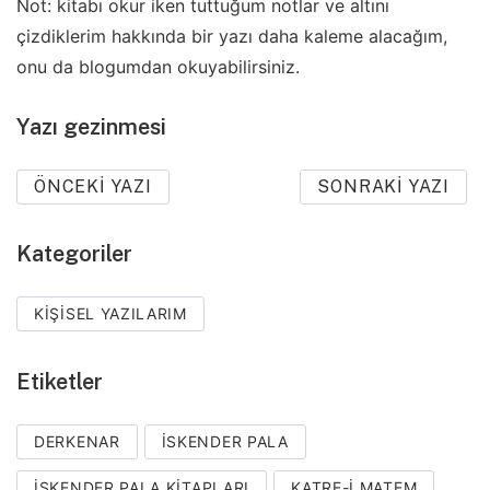
Not: kitabı okur iken tuttuğum notlar ve altını
çizdiklerim hakkında bir yazı daha kaleme alacağım,
onu da blogumdan okuyabilirsiniz.
Yazı gezinmesi
ÖNCEKI YAZI
SONRAKI YAZI
Kategoriler
KIŞISEL YAZILARIM
Etiketler
DERKENAR
ISKENDER PALA
ISKENDER PALA KITAPLARI
KATRE-I MATEM