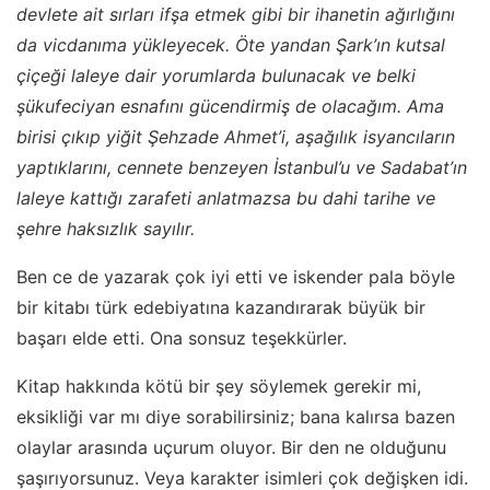
devlete ait sırları ifşa etmek gibi bir ihanetin ağırlığını
da vicdanıma yükleyecek. Öte yandan Şark’ın kutsal
çiçeği laleye dair yorumlarda bulunacak ve belki
şükufeciyan esnafını gücendirmiş de olacağım. Ama
birisi çıkıp yiğit Şehzade Ahmet’i, aşağılık isyancıların
yaptıklarını, cennete benzeyen İstanbul’u ve Sadabat’ın
laleye kattığı zarafeti anlatmazsa bu dahi tarihe ve
şehre haksızlık sayılır.
Ben ce de yazarak çok iyi etti ve iskender pala böyle
bir kitabı türk edebiyatına kazandırarak büyük bir
başarı elde etti. Ona sonsuz teşekkürler.
Kitap hakkında kötü bir şey söylemek gerekir mi,
eksikliği var mı diye sorabilirsiniz; bana kalırsa bazen
olaylar arasında uçurum oluyor. Bir den ne olduğunu
şaşırıyorsunuz. Veya karakter isimleri çok değişken idi.