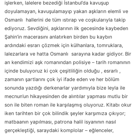
işlerken, lalelere bezediği İstanbul’da kavuşup
doyulamayan, kavuşulamayıp yakan aşkların elemli ve
Osmanlı hallerini de tüm ıstırap ve coşkularıyla takip
ediyoruz. Sevdiğini, aşklarının ilk gecesinde kaybeden
Şahin’in macerasını anlatırken birden bu kaybın
ardındaki esrarı çözmek için külhanlara, tomruklara,
lalezarlara ve hatta Osmanlı sarayına kadar gidiyor. Bir
an kendimizi aşk romanından polisiye – tarih romanının
içinde buluyoruz ki çok çeşitliliğin olduğu , esrarlı ,
zamanın şartlarını çok iyi ifade eden ve her bölüm
sonunda yazdığı derkenarlar yardımıyla bize leyla ile
mecnun’un hikayesinden de alıntılar yapması mutlu bir
son ile biten roman ile karşılaşmış oluyoruz. Kitabı okur
iken tarihten bir çok bilindik şeyler karşımıza çıkıyor;
matbaanın yapılması, patrona halil isyanının nasıl
gerçekleştiği, saraydaki komplolar – eğlenceler,