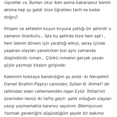
rüşvetler vs. Bunları okur iken aslına bakarsanız benim
aklıma hep şu geldi: bize öğretilen tarih ne kadar
doğru?.
ihtişam ve sefaletin koyun koyuna yattığı bir şehirdir o
zamanın İstanbul’u… İşte bu şehirde bize hem aşk’ı ,
hem lalenin dönem için yarattığı etkiyi, saray içinde
yaşanan olayları yansıtırken bizi aynı zamanda
düşündürdü roman… Çünkü romanın gerçek yazarı
şöyle yazmıştı kitabın girişinde:
Kalemimi hokkaya bandırdığım şu anda –ki Nevşehirli
Damat İbrahim Paşa’yı canından; Sultan III. Ahmet’i de
tahtından eden cehennemden nişan Eylül İhtilali’nin
üzerinden henüz iki hafta geçti- şahit olduğum olayları
yazıp yazmamakta kararsız sayılırım. Bilemiyorum.
Yazmak gerektiğini düşündüğüm şeyler bir bakıma