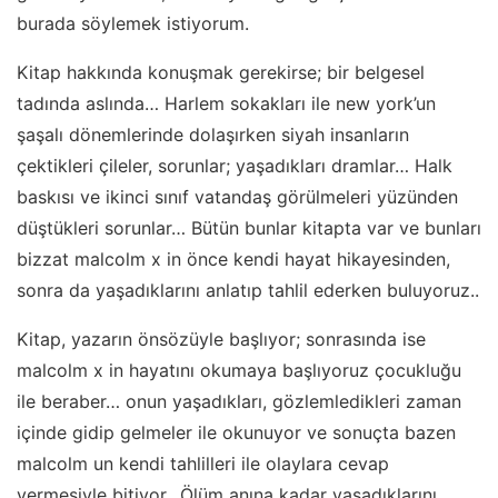
burada söylemek istiyorum.
Kitap hakkında konuşmak gerekirse; bir belgesel
tadında aslında… Harlem sokakları ile new york’un
şaşalı dönemlerinde dolaşırken siyah insanların
çektikleri çileler, sorunlar; yaşadıkları dramlar… Halk
baskısı ve ikinci sınıf vatandaş görülmeleri yüzünden
düştükleri sorunlar… Bütün bunlar kitapta var ve bunları
bizzat malcolm x in önce kendi hayat hikayesinden,
sonra da yaşadıklarını anlatıp tahlil ederken buluyoruz..
Kitap, yazarın önsözüyle başlıyor; sonrasında ise
malcolm x in hayatını okumaya başlıyoruz çocukluğu
ile beraber… onun yaşadıkları, gözlemledikleri zaman
içinde gidip gelmeler ile okunuyor ve sonuçta bazen
malcolm un kendi tahlilleri ile olaylara cevap
vermesiyle bitiyor.. Ölüm anına kadar yaşadıklarını