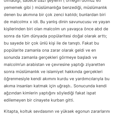
olmadığı, sadece bazı şeylerin ( örneğin domuz eti
yememek gibi ) müslümanlığa benzediği, müslümanlık
denen bu akımına bir çok zenci katıldı; bunlardan biri
de malcolmx x idi. Bu yanlış dinin savunucusu ve yayan
kişilerinden biri olan malcolm un yavaşca önce abd de
sonra da tüm dünyada popülaritesi doğal olarak arttı;
bu sayede bir çok ünlü kişi ile de tanıştı. Fakat bu
popülarite zamanla ona zarar olarak geldi ve en
sonunda zamanla gerçekleri görmeye başladı ve
malcolm’un arabistan ve çevresine yaptığı ziyaretten
sonra müslümanlık ve islamiyet hakkında gerçekleri
öğrenmesiyle kendi akımını kurdu ve yardımcılarıyla bu
akıma insanları katmak için uğraştı.. Sonucunda kendi
ağzından kimlerin yaptığını söylediği fakat ispat
edilemeyen bir cinayete kurban gitti.
Kitapta, koltuk sevdasının ve yüksek egonun zararlarını