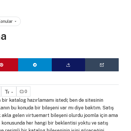
Konular
ma
-
0
 bir katalog hazırlamamı istedi; ben de sitesinin
ın bu konuda bir bileşeni var mı diye baktım. Satış
akla gelen virtuemart bileşeni olurdu joomla için ama
 konusunda her hangi bir beklentisi yoktu ve satış
 resimli bir katalog bileşeninin işini göreceğini