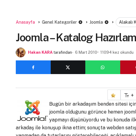
Anasayfa
Genel Kategoriler
Joomla
Alakalı 
Joomla – Katalog Hazırla
Hakan KARA
tarafından
6 Mart 2010
11094 kez okundu
+
Bugün bir arkadaşım benden sitesi için
joomla olduğunu görünce hemen joomlan
yapmayı düşünüyordu ve bu konuda ilk 
arkadaş ile konuşup ikna ettim; sonuçta webden satış
yapmadan da tutarlarını gösterebileceği, açıklamalı ve