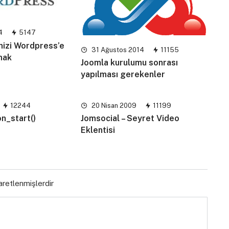
4
5147
nizi Wordpress’e
31 Ağustos 2014
11155
mak
Joomla kurulumu sonrası
yapılması gerekenler
12244
20 Nisan 2009
11199
n_start()
Jomsocial – Seyret Video
Eklentisi
şaretlenmişlerdir