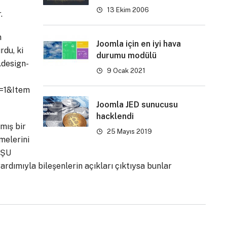
13 Ekim 2006
.
n
Joomla için en iyi hava
rdu, ki
durumu modülü
.design-
9 Ocak 2021
=1&Item
Joomla JED sunucusu
hacklendi
mış bir
25 Mayıs 2019
melerini
ŞU
ardımıyla bileşenlerin açıkları çıktıysa bunlar