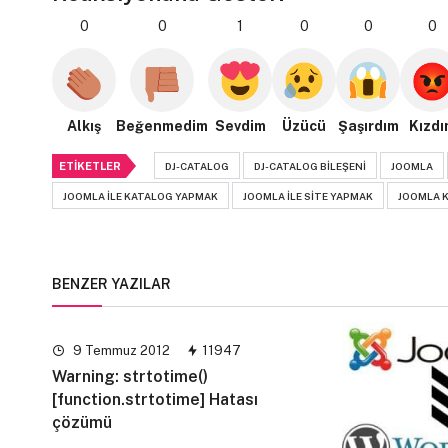
0
0
1
0
0
0
Alkış
Beğenmedim
Sevdim
Üzücü
Şaşırdım
Kızdı
ETIKETLER
DJ-CATALOG
DJ-CATALOG BILEŞENI
JOOMLA
JOOMLA ILE KATALOG YAPMAK
JOOMLA ILE SITE YAPMAK
JOOMLA 
BENZER YAZILAR
9 Temmuz 2012
11947
Warning: strtotime()
[function.strtotime] Hatası
çözümü