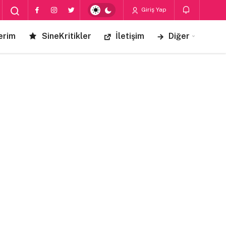
Giriş Yap
erim
SineKritikler
İletişim
Diğer