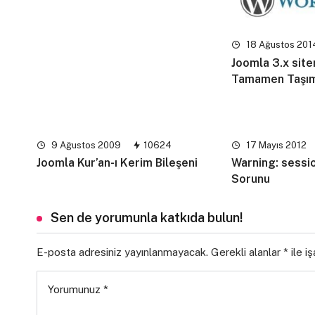
18 Ağustos 201
Joomla 3.x site
Tamamen Taşı
9 Ağustos 2009
10624
17 Mayıs 2012
Joomla Kur’an-ı Kerim Bileşeni
Warning: sessio
Sorunu
Sen de yorumunla katkıda bulun!
E-posta adresiniz yayınlanmayacak.
Gerekli alanlar
*
ile i
Yorumunuz
*