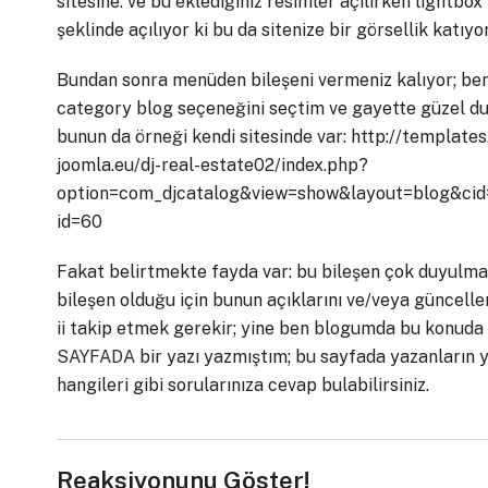
sitesine. ve bu eklediğiniz resimler açılırken lightbox
şeklinde açılıyor ki bu da sitenize bir görsellik katıyor
Bundan sonra menüden bileşeni vermeniz kalıyor; be
category blog seçeneğini seçtim ve gayette güzel du
bunun da örneği kendi sitesinde var: http://templates
joomla.eu/dj-real-estate02/index.php?
option=com_djcatalog&view=show&layout=blog&cid
id=60
Fakat belirtmekte fayda var: bu bileşen çok duyulma
bileşen olduğu için bunun açıklarını ve/veya güncelle
ii takip etmek gerekir; yine ben blogumda bu konuda
SAYFADA
bir yazı yazmıştım; bu sayfada yazanların y
hangileri gibi sorularınıza cevap bulabilirsiniz.
Reaksiyonunu Göster!