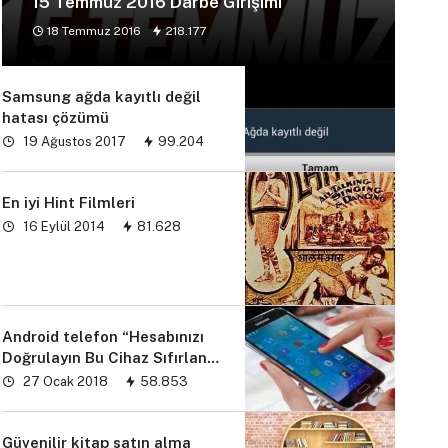
15 Temmuz 2016 Darbe Girişimi
18 Temmuz 2016
218.177
Samsung ağda kayıtlı değil
hatası çözümü
19 Ağustos 2017
99.204
En iyi Hint Filmleri
16 Eylül 2014
81.628
Android telefon “Hesabınızı
Doğrulayın Bu Cihaz Sıfırlandı
sorunu” çözümü
27 Ocak 2018
58.853
Güvenilir kitap satın alma