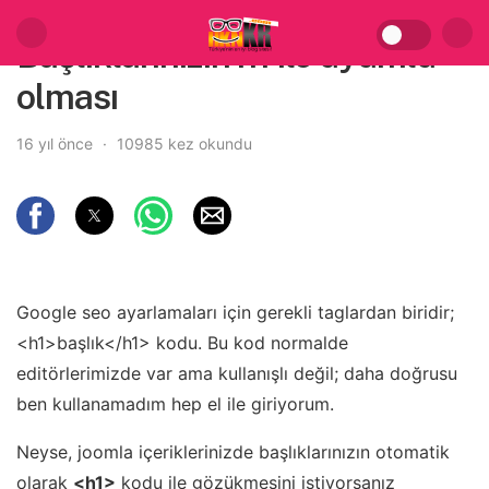
Başlıklarınızın h1 ile uyumlu
olması
16 yıl önce
10985 kez okundu
Google seo ayarlamaları için gerekli taglardan biridir;
<h1>başlık</h1> kodu. Bu kod normalde
editörlerimizde var ama kullanışlı değil; daha doğrusu
ben kullanamadım hep el ile giriyorum.
Neyse, joomla içeriklerinizde başlıklarınızın otomatik
olarak
<h1>
kodu ile gözükmesini istiyorsanız