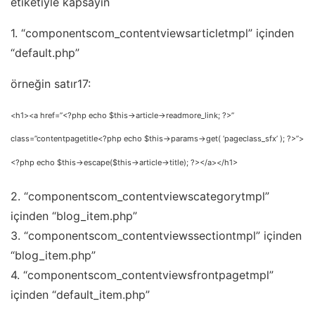
etiketi
yle kapsayın
1. “componentscom_contentviewsarticletmpl” içinden
“default.php”
örneğin satır17:
<h1><a href=”<?php echo $this->article->readmore_link; ?>”
class=”contentpagetitle<?php echo $this->params->get( ‘pageclass_sfx’ ); ?>”>
<?php echo $this->escape($this->article->title); ?></a></h1>
2. “componentscom_contentviewscategorytmpl”
içinden “blog_item.php”
3. “componentscom_contentviewssectiontmpl” içinden
“blog_item.php”
4. “componentscom_contentviewsfrontpagetmpl”
içinden “default_item.php”