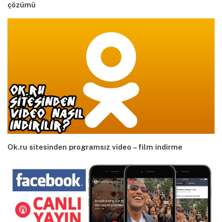
çözümü
Ok.ru sitesinden programsız video – film indirme