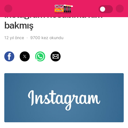
instagram hesabıma kim
bakmış
12 yıl önce
9700 kez okundu