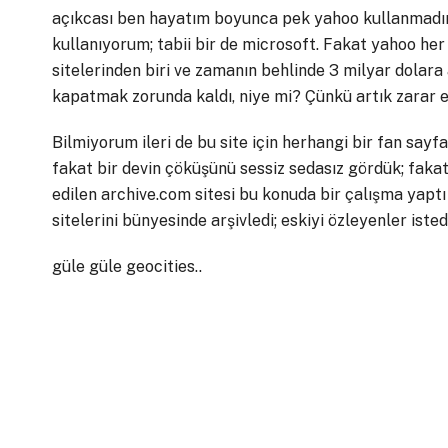
açıkcası ben hayatım boyunca pek yahoo kullanmadım,
kullanıyorum; tabii bir de microsoft. Fakat yahoo h
sitelerinden biri ve zamanın behlinde 3 milyar dolara a
kapatmak zorunda kaldı, niye mi? Çünkü artık zarar et
Bilmiyorum ileri de bu site için herhangi bir fan sayfal
fakat bir devin çöküşünü sessiz sedasız gördük; faka
edilen archive.com sitesi bu konuda bir çalışma yap
sitelerini bünyesinde arşivledi; eskiyi özleyenler iste
güle güle geocities..