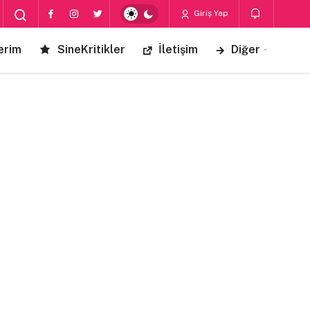
Giriş Yap
erim
SineKritikler
İletişim
Diğer