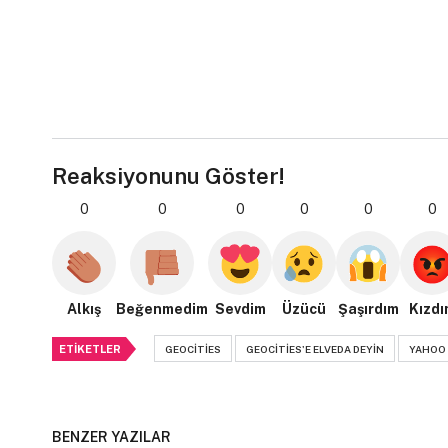
Reaksiyonunu Göster!
0
0
0
0
0
0
Alkış
Beğenmedim
Sevdim
Üzücü
Şaşırdım
Kızdı
ETIKETLER
GEOCITIES
GEOCITIES'E ELVEDA DEYIN
YAHOO
BENZER YAZILAR