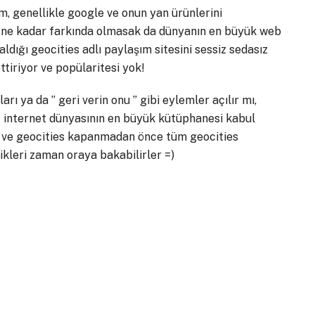
 genellikle google ve onun yan ürünlerini
er ne kadar farkında olmasak da dünyanın en büyük web
ldığı geocities adlı paylaşım sitesini sessiz sedasız
tiriyor ve popülaritesi yok!
arı ya da ” geri verin onu ” gibi eylemler açılır mı,
t internet dünyasının en büyük kütüphanesi kabul
tı ve geocities kapanmadan önce tüm geocities
dikleri zaman oraya bakabilirler =)