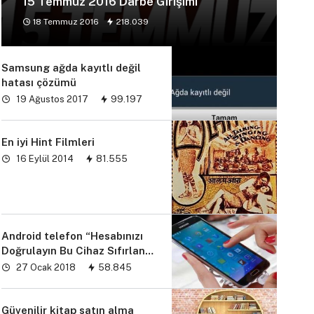
15 Temmuz 2016 Darbe Girişimi
18 Temmuz 2016
218.039
Samsung ağda kayıtlı değil
hatası çözümü
19 Ağustos 2017
99.197
En iyi Hint Filmleri
16 Eylül 2014
81.555
Android telefon “Hesabınızı
Doğrulayın Bu Cihaz Sıfırlandı
sorunu” çözümü
27 Ocak 2018
58.845
Güvenilir kitap satın alma