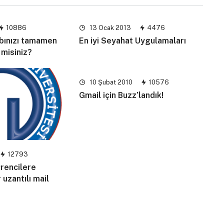
10886
13 Ocak 2013
4476
bınızı tamamen
En iyi Seyahat Uygulamaları
 misiniz?
10 Şubat 2010
10576
Gmail için Buzz’landık!
12793
rencilere
 uzantılı mail