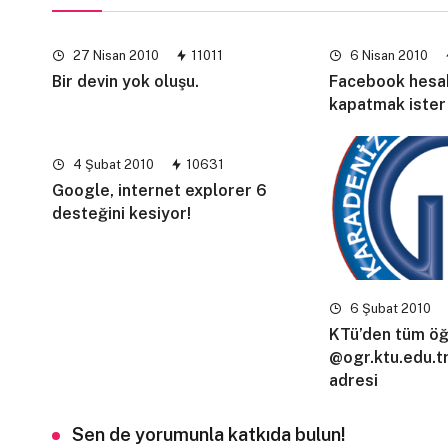
27 Nisan 2010
11011
6 Nisan 2010
Bir devin yok oluşu.
Facebook hesa
kapatmak ister
4 Şubat 2010
10631
Google, internet explorer 6
desteğini kesiyor!
6 Şubat 2010
KTü’den tüm öğ
@ogr.ktu.edu.tr
adresi
Sen de yorumunla katkıda bulun!