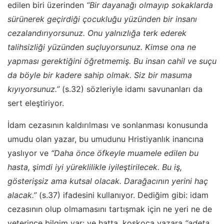
edilen biri üzerinden
“Bir dayanağı olmayıp sokaklarda
sürünerek geçirdiği çocukluğu yüzünden bir insanı
cezalandırıyorsunuz. Onu yalnızlığa terk ederek
talihsizliği yüzünden suçluyorsunuz. Kimse ona ne
yapması gerektiğini öğretmemiş. Bu insan cahil ve suçu
da böyle bir kadere sahip olmak. Siz bir masuma
kıyıyorsunuz.’’
(s.32) sözleriyle idamı savunanları da
sert eleştiriyor.
İdam cezasının kaldırılması ve sonlanması konusunda
umudu olan yazar, bu umudunu Hristiyanlık inancına
yaslıyor ve
“Daha önce öfkeyle muamele edilen bu
hasta, şimdi iyi yüreklilikle iyileştirilecek. Bu iş,
gösterişsiz ama kutsal olacak. Darağacının yerini haç
alacak.’’
(s.37) ifadesini kullanıyor. Dediğim gibi: idam
cezasının olup olmamasını tartışmak için ne yeri ne de
yeterince bilgim var: ve hatta, koskoca yazara
“adeta