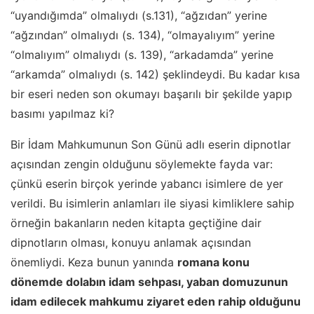
“uyandığımda” olmalıydı (s.131), “ağzıdan” yerine
“ağzından” olmalıydı (s. 134), “olmayalıyım” yerine
“olmalıyım” olmalıydı (s. 139), “arkadamda” yerine
“arkamda” olmalıydı (s. 142) şeklindeydi. Bu kadar kısa
bir eseri neden son okumayı başarılı bir şekilde yapıp
basımı yapılmaz ki?
Bir İdam Mahkumunun Son Günü adlı eserin dipnotlar
açısından zengin olduğunu söylemekte fayda var:
çünkü eserin birçok yerinde yabancı isimlere de yer
verildi. Bu isimlerin anlamları ile siyasi kimliklere sahip
örneğin bakanların neden kitapta geçtiğine dair
dipnotların olması, konuyu anlamak açısından
önemliydi. Keza bunun yanında
romana konu
dönemde dolabın idam sehpası, yaban domuzunun
idam edilecek mahkumu ziyaret eden rahip olduğunu