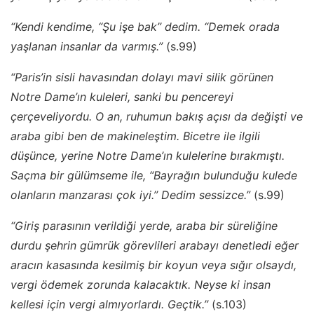
“Kendi kendime, “Şu işe bak’’ dedim. “Demek orada
yaşlanan insanlar da varmış.’’
(s.99)
“Paris’in sisli havasından dolayı mavi silik görünen
Notre Dame’ın kuleleri, sanki bu pencereyi
çerçeveliyordu. O an, ruhumun bakış açısı da değişti ve
araba gibi ben de makineleştim. Bicetre ile ilgili
düşünce, yerine Notre Dame’ın kulelerine bırakmıştı.
Saçma bir gülümseme ile, “Bayrağın bulunduğu kulede
olanların manzarası çok iyi.’’ Dedim sessizce.”
(s.99)
“Giriş parasının verildiği yerde, araba bir süreliğine
durdu şehrin gümrük görevlileri arabayı denetledi eğer
aracın kasasında kesilmiş bir koyun veya sığır olsaydı,
vergi ödemek zorunda kalacaktık. Neyse ki insan
kellesi için vergi almıyorlardı. Geçtik.’’
(s.103)