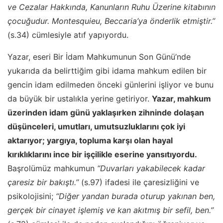
ve Cezalar Hakkında, Kanunların Ruhu Üzerine kitabının
çocuğudur. Montesquieu, Beccaria’ya önderlik etmiştir.’’
(s.34) cümlesiyle atıf yapıyordu.
Yazar, eseri Bir İdam Mahkumunun Son Günü’nde
yukarıda da belirttiğim gibi idama mahkum edilen bir
gencin idam edilmeden önceki günlerini işliyor ve bunu
da büyük bir ustalıkla yerine getiriyor.
Yazar, mahkum
üzerinden idam günü yaklaşırken zihninde dolaşan
düşünceleri, umutları, umutsuzluklarını çok iyi
aktarıyor; yargıya, topluma karşı olan hayal
kırıklıklarını ince bir işçilikle eserine yansıtıyordu.
Başrolümüz mahkumun
“Duvarları yakabilecek kadar
çaresiz bir bakıştı.’’
(s.97) ifadesi ile çaresizliğini ve
psikolojisini;
“Diğer yandan burada oturup yakınan ben,
gerçek bir cinayet işlemiş ve kan akıtmış bir sefil, ben.’’