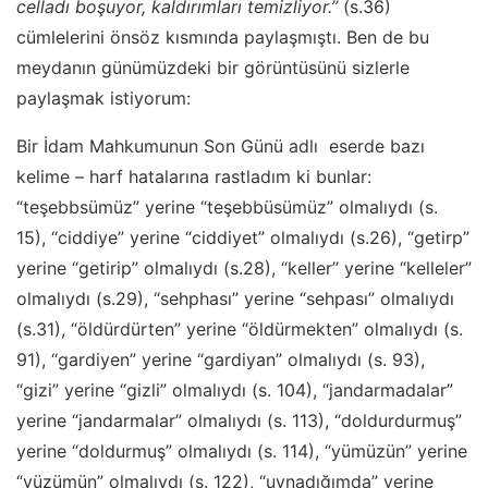
celladı boşuyor, kaldırımları temizliyor.’’
(s.36)
cümlelerini önsöz kısmında paylaşmıştı. Ben de bu
meydanın günümüzdeki bir görüntüsünü sizlerle
paylaşmak istiyorum:
Bir İdam Mahkumunun Son Günü adlı eserde bazı
kelime – harf hatalarına rastladım ki bunlar:
“teşebbsümüz” yerine “teşebbüsümüz” olmalıydı (s.
15), “ciddiye” yerine “ciddiyet” olmalıydı (s.26), “getirp”
yerine “getirip” olmalıydı (s.28), “keller” yerine “kelleler”
olmalıydı (s.29), “sehphası” yerine “sehpası” olmalıydı
(s.31), “öldürdürten” yerine “öldürmekten” olmalıydı (s.
91), “gardiyen” yerine “gardiyan” olmalıydı (s. 93),
“gizi” yerine “gizli” olmalıydı (s. 104), “jandarmadalar”
yerine “jandarmalar” olmalıydı (s. 113), “doldurdurmuş”
yerine “doldurmuş” olmalıydı (s. 114), “yümüzün” yerine
“yüzümün” olmalıydı (s. 122), “uynadığımda” yerine