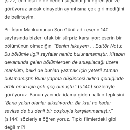
(s.72) cümlesi ile de neden suçlandığını öğreniyor ve
görüyoruz ancak cinayetin ayrıntısına çok girilmediğini
de belirteyim.
Bir İdam Mahkumunun Son Günü adlı eserin 140.
sayfasında bizleri ufak bir sürpriz karşılıyor: eserin bir
bölümünün olmadığını
“Benim hikayem … Editör Notu:
Bu bölümle ilgili sayfalar henüz bulunamamıştır. Kitabın
devamında gelen bölümlerden de anlaşılacağı üzere
mahkûm, belki de bunları yazmak için yeterli zaman
bulamamıştır. Bunu yapma düşüncesi aklına geldiğinde
artık onun için çok geç olmuştu.’’
(s.140) sözleriyle
görüyoruz. Bunun yanında idama giden halkın tepkisini
“Bana yakın olanlar alkışlıyordu. Bir kral ne kadar
sevilse de bu denli bir coşkuyla karşılanmamıştır.’’
(s.144) sözleriyle öğreniyoruz. Tıpkı filmlerdeki gibi
değil mi?!