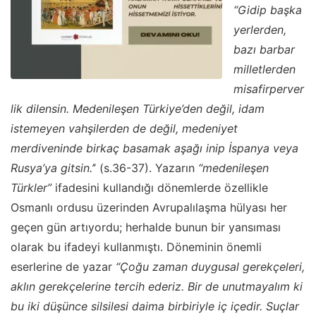
“Gidip başka
yerlerden,
bazı barbar
milletlerden
misafirperver
lik dilensin. Medenileşen Türkiye’den değil, idam
istemeyen vahşilerden de değil, medeniyet
merdiveninde birkaç basamak aşağı inip İspanya veya
Rusya’ya gitsin.’
’ (s.36-37). Yazarın
“medenileşen
Türkler”
ifadesini kullandığı dönemlerde özellikle
Osmanlı ordusu üzerinden Avrupalılaşma hülyası her
geçen gün artıyordu; herhalde bunun bir yansıması
olarak bu ifadeyi kullanmıştı. Döneminin önemli
eserlerine de yazar
“Çoğu zaman duygusal gerekçeleri,
aklın gerekçelerine tercih ederiz. Bir de unutmayalım ki
bu iki düşünce silsilesi daima birbiriyle iç içedir. Suçlar