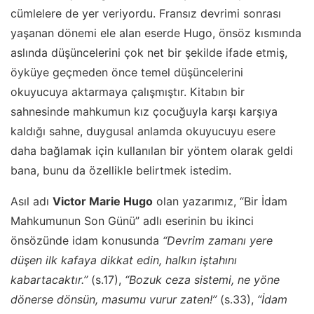
cümlelere de yer veriyordu. Fransız devrimi sonrası
yaşanan dönemi ele alan eserde Hugo, önsöz kısmında
aslında düşüncelerini çok net bir şekilde ifade etmiş,
öyküye geçmeden önce temel düşüncelerini
okuyucuya aktarmaya çalışmıştır. Kitabın bir
sahnesinde mahkumun kız çocuğuyla karşı karşıya
kaldığı sahne, duygusal anlamda okuyucuyu esere
daha bağlamak için kullanılan bir yöntem olarak geldi
bana, bunu da özellikle belirtmek istedim.
Asıl adı
Victor Marie Hugo
olan yazarımız, “Bir İdam
Mahkumunun Son Günü” adlı eserinin bu ikinci
önsözünde idam konusunda
“Devrim zamanı yere
düşen ilk kafaya dikkat edin, halkın iştahını
kabartacaktır.’’
(s.17),
“Bozuk ceza sistemi, ne yöne
dönerse dönsün, masumu vurur zaten!’’
(s.33),
“İdam