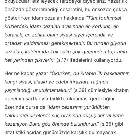
okuyucuları etkileyecek tarzdaydı diyebiliriz. Yazar ilk
önsözde gösteremediği cesaretini, bu önsözde çokça
gösterirken idam cezaları hakkında
“Tüm toplumsal
krizlerdeki idam cezaları arasından en korkunç, en
karanlık, en zehirli olanı siyasi niyet içerendir ve
ortadan kaldırılması gerekmektedir. Bu türden giyotin
cezaları, kaldırımda kök salıp çok geçmeden toprağın
her yerinden çıkıverir.’’
(s.17) ifadelerini kullanıyordu.
Her ne kadar yazar
“Okurken, bu kitabın ilk baskılarının
hangi siyasi, ahlaki ve edebi itirazlara rağmen
yayınlandığı unutulmamalıdır.’’
(s.39) cümlesiyle kitabın
dönemin şartlarıyla birlikte okunması gerektiğini
üzerinde dursa da
“İdam cezasının yürürlükten
kaldırıldığı ülkelerde suç oranında düşüş her yıl ivme
kazanıyor. Bunu göz önünde bulundurun.’’
(s.35) gibi
istatistiki açıdan günümüzde karşılık bulmayacak