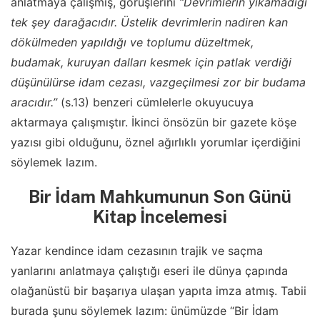
anlatmaya çalışmış, görüşlerini
“Devrimlerin yıkamadığı
tek şey darağacıdır. Üstelik devrimlerin nadiren kan
dökülmeden yapıldığı ve toplumu düzeltmek,
budamak, kuruyan dalları kesmek için patlak verdiği
düşünülürse idam cezası, vazgeçilmesi zor bir budama
aracıdır.’’
(s.13) benzeri cümlelerle okuyucuya
aktarmaya çalışmıştır. İkinci önsözün bir gazete köşe
yazısı gibi olduğunu, öznel ağırlıklı yorumlar içerdiğini
söylemek lazım.
Bir İdam Mahkumunun Son Günü
Kitap İncelemesi
Yazar kendince idam cezasının trajik ve saçma
yanlarını anlatmaya çalıştığı eseri ile dünya çapında
olağanüstü bir başarıya ulaşan yapıta imza atmış. Tabii
burada şunu söylemek lazım: ünümüzde “Bir İdam