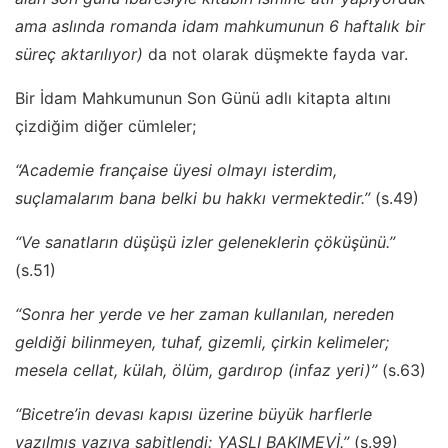
ama aslında romanda idam mahkumunun 6 haftalık bir
süreç aktarılıyor)
da not olarak düşmekte fayda var.
Bir İdam Mahkumunun Son Günü adlı kitapta altını
çizdiğim diğer cümleler;
“Academie française üyesi olmayı isterdim,
suçlamalarım bana belki bu hakkı vermektedir.’’
(s.49)
“Ve sanatların düşüşü izler geleneklerin çöküşünü.’’
(s.51)
“Sonra her yerde ve her zaman kullanılan, nereden
geldiği bilinmeyen, tuhaf, gizemli, çirkin kelimeler;
mesela cellat, külah, ölüm, gardırop (infaz yeri)’’
(s.63)
“Bicetre’in devası kapısı üzerine büyük harflerle
yazılmış yazıya sabitlendi: YAŞLI BAKIMEVİ.’’
(s.99)