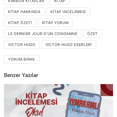
KARBON KITAPLAR
KITAP
KITAP HAKKINDA
KITAP INCELEMESI
KITAP ÖZETI
KITAP YORUM
LE DERNIER JOUR D'UN CONDAMNÉ
ÖZET
VICTOR HUGO
VICTOR HUGO ESERLERI
YORUM BIRAK
Benzer Yazılar