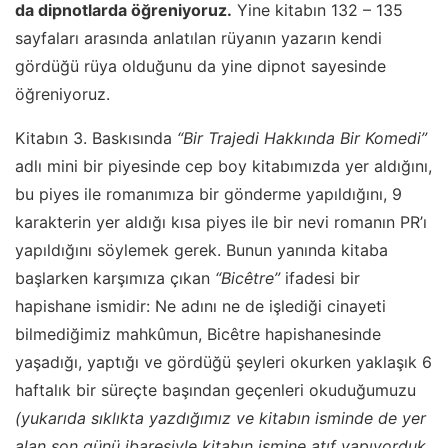
da dipnotlarda öğreniyoruz.
Yine kitabın 132 – 135
sayfaları arasında anlatılan rüyanın yazarın kendi
gördüğü rüya olduğunu da yine dipnot sayesinde
öğreniyoruz.
Kitabın 3. Baskısında
“Bir Trajedi Hakkında Bir Komedi”
adlı mini bir piyesinde cep boy kitabımızda yer aldığını,
bu piyes ile romanımıza bir gönderme yapıldığını, 9
karakterin yer aldığı kısa piyes ile bir nevi romanın PR’ı
yapıldığını söylemek gerek. Bunun yanında kitaba
başlarken karşımıza çıkan
“Bicêtre”
ifadesi bir
hapishane ismidir: Ne adını ne de işlediği cinayeti
bilmediğimiz mahkûmun, Bicêtre hapishanesinde
yaşadığı, yaptığı ve gördüğü şeyleri okurken yaklaşık 6
haftalık bir süreçte başından geçenleri okuduğumuzu
(yukarıda sıklıkta yazdığımız ve kitabın isminde de yer
alan son günü ibaresiyle kitabın ismine atıf yapıyorduk