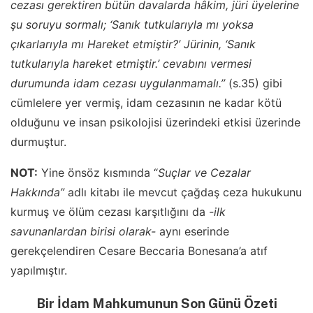
cezası gerektiren bütün davalarda hâkim, jüri üyelerine
şu soruyu sormalı; ‘Sanık tutkularıyla mı yoksa
çıkarlarıyla mı Hareket etmiştir?’ Jürinin, ‘Sanık
tutkularıyla hareket etmiştir.’ cevabını vermesi
durumunda idam cezası uygulanmamalı.’’
(s.35) gibi
cümlelere yer vermiş, idam cezasının ne kadar kötü
olduğunu ve insan psikolojisi üzerindeki etkisi üzerinde
durmuştur.
NOT:
Yine önsöz kısmında “
Suçlar ve Cezalar
Hakkında”
adlı kitabı ile mevcut çağdaş ceza hukukunu
kurmuş ve ölüm cezası karşıtlığını da
-ilk
savunanlardan birisi olarak-
aynı eserinde
gerekçelendiren Cesare Beccaria Bonesana’a atıf
yapılmıştır.
Bir İdam Mahkumunun Son Günü Özeti