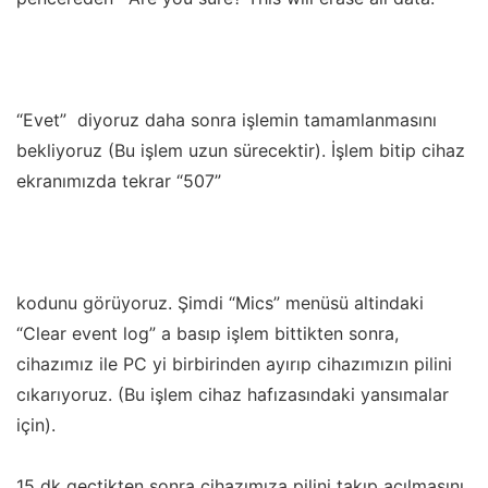
“Evet” diyoruz daha sonra işlemin tamamlanmasını
bekliyoruz (Bu işlem uzun sürecektir). İşlem bitip cihaz
ekranımızda tekrar “507”
kodunu görüyoruz. Şimdi “Mics” menüsü altindaki
“Clear event log” a basıp işlem bittikten sonra,
cihazımız ile PC yi birbirinden ayırıp cihazımızın pilini
cıkarıyoruz. (Bu işlem cihaz hafızasındaki yansımalar
için).
15 dk geçtikten sonra cihazımıza pilini takıp açılmasını