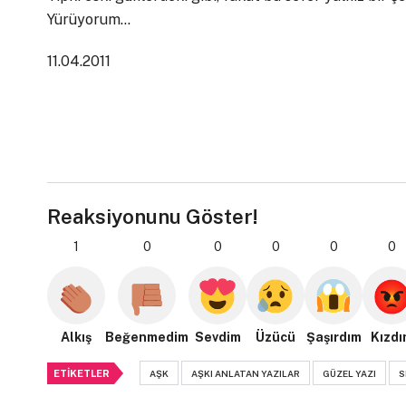
Yürüyorum…
11.04.2011
Reaksiyonunu Göster!
1
0
0
0
0
0
Alkış
Beğenmedim
Sevdim
Üzücü
Şaşırdım
Kızdı
ETIKETLER
AŞK
AŞKI ANLATAN YAZILAR
GÜZEL YAZI
S