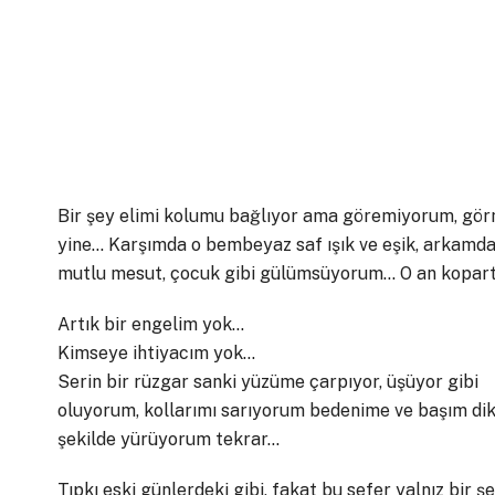
Bir şey elimi kolumu bağlıyor ama göremiyorum, görm
yine… Karşımda o bembeyaz saf ışık ve eşik, arkamda
mutlu mesut, çocuk gibi gülümsüyorum… O an kopartı
Artık bir engelim yok…
Kimseye ihtiyacım yok…
Serin bir rüzgar sanki yüzüme çarpıyor, üşüyor gibi
oluyorum, kollarımı sarıyorum bedenime ve başım dik
şekilde yürüyorum tekrar…
Tıpkı eski günlerdeki gibi, fakat bu sefer yalnız bir ş