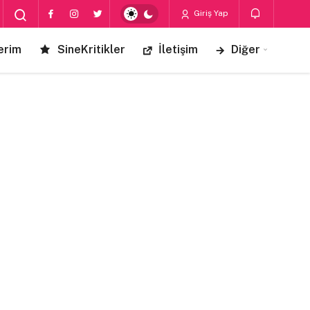
Giriş Yap
erim
SineKritikler
İletişim
Diğer