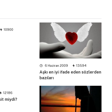
10900
6 Haziran 2009
13594
Aşkı en iyi ifade eden sözlerden
bazıları
12186
it miydi?