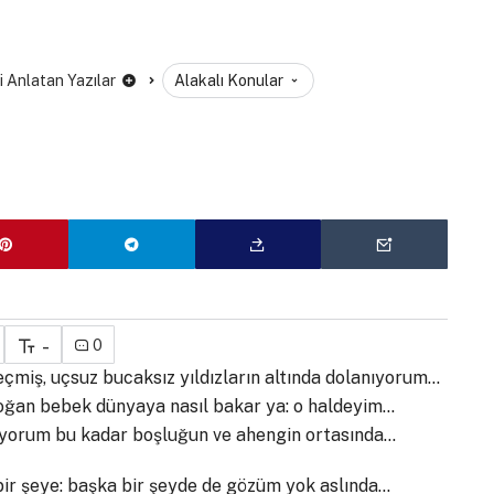
ni Anlatan Yazılar
Alakalı Konular
u
-
0
çmiş, uçsuz bucaksız yıldızların altında dolanıyorum…
 doğan bebek dünyaya nasıl bakar ya: o haldeyim…
uyorum bu kadar boşluğun ve ahengin ortasında…
ir şeye: başka bir şeyde de gözüm yok aslında…