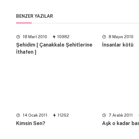
BENZER YAZILAR
18 Mart 2010
10982
8 Mayıs 2010
Şehidim [ Çanakkale Şehitlerine
İnsanlar kötü
İthafen ]
14 Ocak 2011
11262
7 Aralık 2011
Kimsin Sen?
Aşk o kadar bas