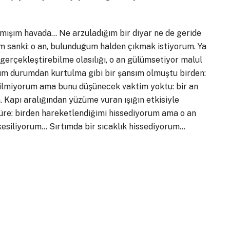
almışım havada… Ne arzuladığım bir diyar ne de geride
um sanki: o an, bulunduğum halden çıkmak istiyorum. Ya
gerçekleştirebilme olasılığı, o an gülümsetiyor malul
ğum durumdan kurtulma gibi bir şansım olmuştu birden:
 bilmiyorum ama bunu düşünecek vaktim yoktu: bir an
 Kapı aralığından yüzüme vuran ışığın etkisiyle
süre: birden hareketlendiğimi hissediyorum ama o an
kesiliyorum… Sırtımda bir sıcaklık hissediyorum…