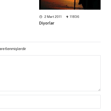
2 Mart 2011
11836
Diyorlar
şaretlenmişlerdir