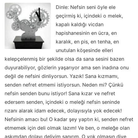
Dinle: Nefsin seni öyle ele
geçirmiş ki, içindeki o melek,
kapalı kaldığı vicdan
hapishanesinin en ücra, en
karalık, en pis, en tenha, en
unutulan köşesinde elleri
kelepçelenmiş bir şekilde olsa da sana sesini bazen
duyurabiliyor, gözlerin yaşarıyor ama sen inadına onu
değil de nefsini dinliyorsun. Yazık! Sana kızmamı,
senden nefret etmemi istiyorsun. Neden mi? Çünkü
nefsin senden bunu istiyor! Sana kızar ve nefret
edersem senden, içindeki o meleği nefsin seninde
rızanı alarak idam edecek, dolayısıyla yok edecek!
Nefsinin amacı bu! O kadar şey yaptın ki, senden nefret
etmemek için deli olmak lazım! Ve ben, o meleğe olan
aşkımdan dolayı deliyim sanırım. O yok olmasın diye