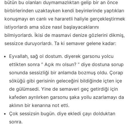
bütün bu olanları duymamazlıktan gelip bir an önce
birbirlerinden uzaktayken kendi beyinlerinde yaptıkları
konuşmayı en canlı ve hararetli haliyle gerçekleştirmek
istiyorlardı ama söze nasıl başlayacaklarını
bilmiyorlardı. İkisi de masmavi denize gözlerini dikmiş,
sessizce duruyorlardı. Ta ki semaver gelene kadar:
Eyvallah, sağ ol dostum. diyerek garsonu yolcu
ettikten sonra ” Açık mı olsun? ” diye dostuna sorup
sonunda sessizliği bir anlamda bozmuş oldu. Çorap
söküğü gibi gerisinin geleceğini bildiğinde içten içe
de gülümsedi. Yine de semaveri geç getirdiği için
kafeden ayrılırken garsonu şaka yollu azarlamayı da
aklının bir kenarına not etti.
Çok sessizsin bugün. diye ekledi çayı dolduktan
sonra.