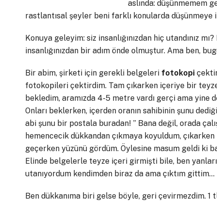
aslında: düşünmemem ger
rastlantısal şeyler beni farklı konularda düşünmeye i
Konuya geleyim: siz insanlığınızdan hiç utandınız mı
insanlığınızdan bir adım önde olmuştur. Ama ben, bu
Bir abim, şirketi için gerekli belgeleri
fotokopi
çektir
fotokopileri çektirdim. Tam çıkarken içeriye bir teyze
bekledim, aramızda 4-5 metre vardı gerçi ama yine de
Onları beklerken, içerden oranın sahibinin şunu dediği
abi şunu bir postala buradan! ” Bana değil, orada ça
hemencecik dükkandan çıkmaya koyuldum, çıkarken
geçerken yüzünü gördüm. Öylesine masum geldi ki ba
Elinde belgelerle teyze içeri girmişti bile, ben yanl
utanıyordum kendimden biraz da ama çıktım gittim…
Ben dükkanıma biri gelse böyle, geri çevirmezdim. 1 tl