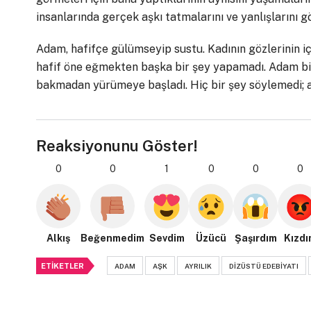
insanlarında gerçek aşkı tatmalarını ve yanlışlarını 
Adam, hafifçe gülümseyip sustu. Kadının gözlerinin iç
hafif öne eğmekten başka bir şey yapamadı. Adam bir
bakmadan yürümeye başladı. Hiç bir şey söylemedi; a
Reaksiyonunu Göster!
0
0
1
0
0
0
Alkış
Beğenmedim
Sevdim
Üzücü
Şaşırdım
Kızdı
ETIKETLER
ADAM
AŞK
AYRILIK
DIZÜSTÜ EDEBIYATI