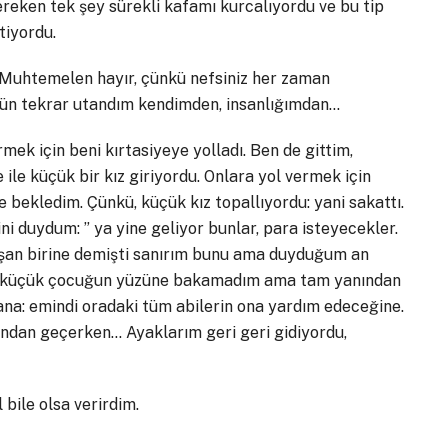
eken tek şey sürekli kafamı kurcalıyordu ve bu tip
tiyordu.
? Muhtemelen hayır, çünkü nefsiniz her zaman
gün tekrar utandım kendimden, insanlığımdan…
mek için beni kırtasiyeye yolladı. Ben de gittim,
 ile küçük bir kız giriyordu. Onlara yol vermek için
 bekledim. Çünkü, küçük kız topallıyordu: yani sakattı.
ni duydum: ” ya yine geliyor bunlar, para isteyecekler.
lışan birine demişti sanırım bunu ama duyduğum an
 küçük çocuğun yüzüne bakamadım ama tam yanından
na: emindi oradaki tüm abilerin ona yardım edeceğine.
arından geçerken… Ayaklarım geri geri gidiyordu,
 bile olsa verirdim.