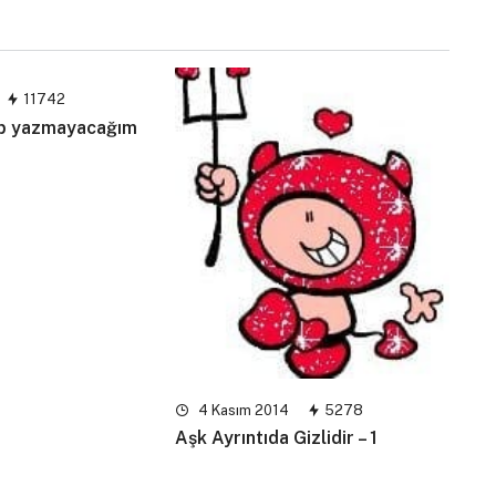
11742
up yazmayacağım
4 Kasım 2014
5278
Aşk Ayrıntıda Gizlidir – 1