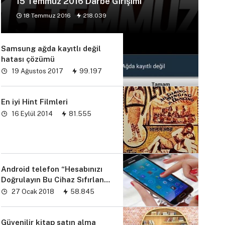
15 Temmuz 2016 Darbe Girişimi
18 Temmuz 2016
218.039
Samsung ağda kayıtlı değil
hatası çözümü
19 Ağustos 2017
99.197
En iyi Hint Filmleri
16 Eylül 2014
81.555
Android telefon “Hesabınızı
Doğrulayın Bu Cihaz Sıfırlandı
sorunu” çözümü
27 Ocak 2018
58.845
Güvenilir kitap satın alma