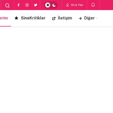
Giriş Yap
erim
SineKritikler
İletişim
Diğer