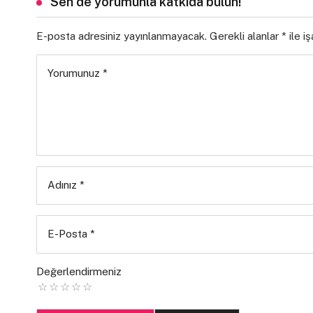
Sen de yorumunla katkıda bulun!
E-posta adresiniz yayınlanmayacak.
Gerekli alanlar
*
ile i
Yorumunuz
*
Adınız
*
E-Posta
*
Değerlendirmeniz