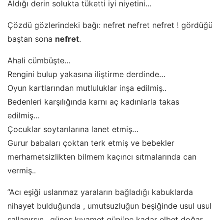
Aldığı derin solukta tüketti iyi niyetini…
Çözdü gözlerindeki bağı: nefret nefret nefret ! gördüğü
baştan sona
nefret
.
Ahali cümbüşte…
Rengini bulup yakasına iliştirme derdinde…
Oyun kartlarından mutluluklar inşa edilmiş..
Bedenleri karşılığında karnı aç kadınlarla takas
edilmiş…
Çocuklar soytarılarına lanet etmiş…
Gurur babaları çoktan terk etmiş ve bebekler
merhametsizlikten bilmem kaçıncı sıtmalarında can
vermiş..
”Acı eşiği uslanmaz yaraların bağladığı kabuklarda
nihayet bulduğunda , umutsuzluğun beşiğinde usul usul
sallanırsın…güneş kıyamet gününe kadar elbet doğar