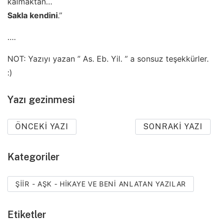
kalmaktan…
Sakla kendini
.’’
….
NOT: Yazıyı yazan ” As. Eb. Yil. ” a sonsuz teşekkürler.
:)
Yazı gezinmesi
ÖNCEKI YAZI
SONRAKI YAZI
Kategoriler
ŞIIR - AŞK - HIKAYE VE BENI ANLATAN YAZILAR
Etiketler