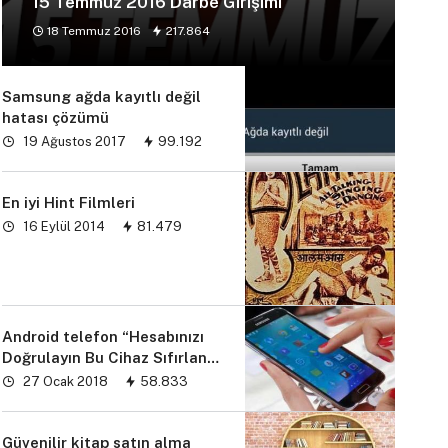
15 Temmuz 2016 Darbe Girişimi
18 Temmuz 2016
217.864
Samsung ağda kayıtlı değil
hatası çözümü
19 Ağustos 2017
99.192
En iyi Hint Filmleri
16 Eylül 2014
81.479
Android telefon “Hesabınızı
Doğrulayın Bu Cihaz Sıfırlandı
sorunu” çözümü
27 Ocak 2018
58.833
Güvenilir kitap satın alma