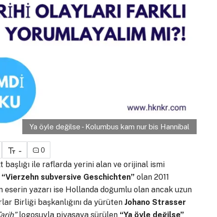
Ya öyle değilse - Kolumbus kam nur bis Hannibal
-
0
t başlığı ile raflarda yerini alan ve orijinal ismi
i
“Vierzehn subversive Geschichten”
olan 2011
an eserin yazarı ise Hollanda doğumlu olan ancak uzun
ar Birliği başkanlığını da yürüten
Johano Strasser
arih”
logosuyla piyasaya sürülen
“Ya öyle değilse”