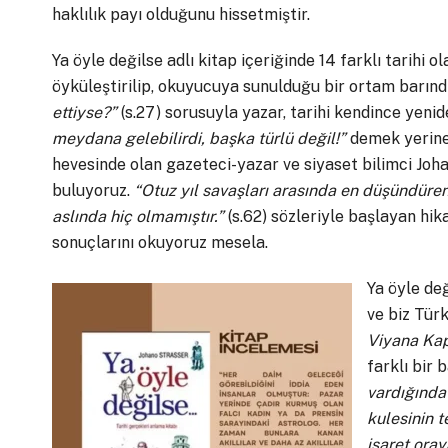
haklılık payı olduğunu hissetmiştir.
Ya öyle değilse adlı kitap içeriğinde 14 farklı tarihi o
öyküleştirilip, okuyucuya sunulduğu bir ortam barındı
ettiyse?”
(s.27) sorusuyla yazar, tarihi kendince yenid
meydana gelebilirdi, başka türlü değil!”
demek yerine 
hevesinde olan gazeteci-yazar ve siyaset bilimci Joh
buluyoruz.
“Otuz yıl savaşları arasında en düşündür
aslında hiç olmamıştır.”
(s.62) sözleriyle başlayan hik
sonuçlarını okuyoruz mesela.
Ya öyle değ
ve biz Tür
Viyana Kap
farklı bir 
vardığında
kulesinin t
işaret ora