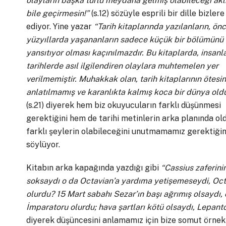
olayların başka türlü meydana gelmiş olabileceği ak
bile geçirmesin!”
(s.12) sözüyle esprili bir dille bizlere
ediyor. Yine yazar
“Tarih kitaplarında yazılanların, ön
yüzyıllarda yaşananların sadece küçük bir bölümünü
yansıtıyor olması kaçınılmazdır. Bu kitaplarda, insanla
tarihlerde asıl ilgilendiren olaylara muhtemelen yer
verilmemiştir. Muhakkak olan, tarih kitaplarının ötesi
anlatılmamış ve karanlıkta kalmış koca bir dünya old
(s.21) diyerek hem biz okuyucuların farklı düşünmesi
gerektiğini hem de tarihi metinlerin arka planında o
farklı şeylerin olabileceğini unutmamamız gerektiğin
söylüyor.
Kitabın arka kapağında yazdığı gibi
“Cassius zaferini
soksaydı o da Octavian’a yardıma yetişemeseydi, Octa
olurdu? 15 Mart sabahı Sezar’ın başı ağrımış olsaydı,
İmparatoru olurdu; hava şartları kötü olsaydı, Lepa
diyerek düşüncesini anlamamız için bize somut örnek