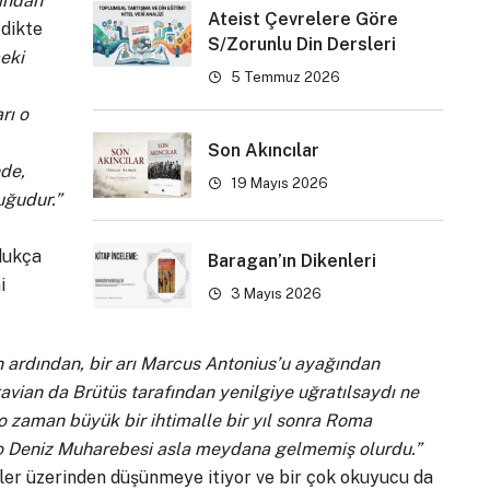
lından
Ateist Çevrelere Göre
 dikte
S/Zorunlu Din Dersleri
ceki
5 Temmuz 2026
rı o
Son Akıncılar
nde,
19 Mayıs 2026
uğudur.”
ldukça
Baragan’ın Dikenleri
i
3 Mayıs 2026
n ardından, bir arı Marcus Antonius’u ayağından
vian da Brütüs tarafından yenilgiye uğratılsaydı ne
 o zaman büyük bir ihtimalle bir yıl sonra Roma
nto Deniz Muharebesi asla meydana gelmemiş olurdu.”
ler üzerinden düşünmeye itiyor ve bir çok okuyucu da