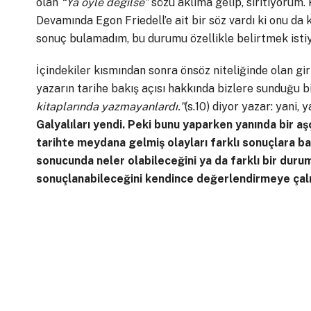
olan
“Ya öyle değilse”
sözü aklıma gelip, sırıtıyorum
Devamında Egon Friedell’e ait bir söz vardı ki onu da
sonuç bulamadım, bu durumu özellikle belirtmek isti
İçindekiler kısmından sonra önsöz niteliğinde olan gi
yazarın tarihe bakış açısı hakkında bizlere sunduğu b
kitaplarında yazmayanlardı.”
(s.10) diyor yazar: yani,
Galyalıları yendi. Peki bunu yaparken yanında bir a
tarihte meydana gelmiş olayları farklı sonuçlara ba
sonucunda neler olabileceğini ya da farklı bir durum
sonuçlanabileceğini kendince değerlendirmeye çalış