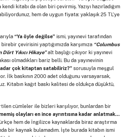
kendi kitabı da olan biri çevirmiş. Yazıyı hazırladığım
ulabiliyordunuz, hem de uygun fiyata: yaklaşık 25 TL’ye
darıyla
“Ya öyle değilse”
ismi, yayınevi tarafından
n birebir çevirisini yaptığımızda karşımıza
“Columbus
 Dört Yıkıcı Hikaye”
alt başlığı çıkıyor ki yayınevi
akası olmadıkları bariz belli. Bu da yayınevinin
adar çok kitaptan satabiliriz?”
sorusuyla meşgul
yor. İlk baskının 2000 adet olduğunu varsayarsak,
z. Kitabın kağıt baskı kalitesi de oldukça düşüktü,
rtilen cümleler ile bizleri karşılıyor, bunlardan bir
memiş olayları en ince ayrıntısına kadar anlatmak…
rkçe hem de İngilizce kaynaklarda biraz araştırma
nda bir kaynak bulamadım. İşte burada kitabın ismi