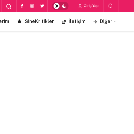
Giriş Yap
erim
SineKritikler
İletişim
Diğer