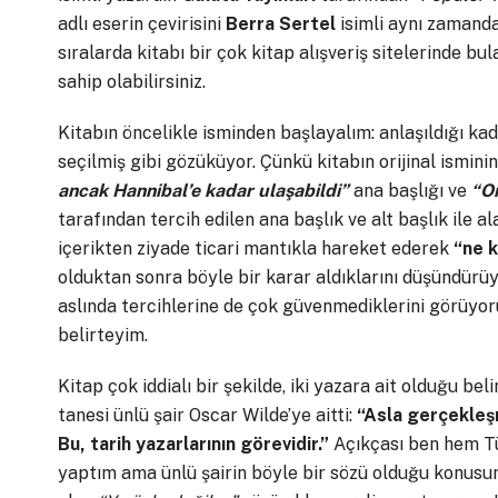
adlı eserin çevirisini
Berra Sertel
isimli aynı zamanda 
sıralarda kitabı bir çok kitap alışveriş sitelerinde b
sahip olabilirsiniz.
Kitabın öncelikle isminden başlayalım: anlaşıldığı ka
seçilmiş gibi gözüküyor. Çünkü kitabın orijinal ismini
ancak Hannibal’e kadar ulaşabildi”
ana başlığı ve
“On
tarafından tercih edilen ana başlık ve alt başlık ile al
içerikten ziyade ticari mantıkla hareket ederek
“ne k
olduktan sonra böyle bir karar aldıklarını düşündürü
aslında tercihlerine de çok güvenmediklerini görüyoru
belirteyim.
Kitap çok iddialı bir şekilde, iki yazara ait olduğu beli
tanesi ünlü şair Oscar Wilde’ye aitti:
“Asla gerçekleş
Bu, tarih yazarlarının görevidir.”
Açıkçası ben hem Tü
yaptım ama ünlü şairin böyle bir sözü olduğu konusu