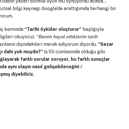
. Kitabın yazarı bizimle oyun mu oynuyordu acaba…
 kutsal bilgi kaynağı Google’da arattığımda herhangi bir
yorum.
riş kısmında
“Tarihi öyküler oluşturur”
başlığıyla
ilgileri okuyoruz.
“Benim hayal ettiklerim tarih
 yazılanın dışındakileri merak ediyorum diyordu.
“Sezar
şçı dahi yok muydu?”
(s.10) cümlesinde olduğu gibi
ğlayarak farklı sorular soruyor, bu farklı sonuçlar
da aynı olayın nasıl gelişebileceğini /
mış diyebiliriz.