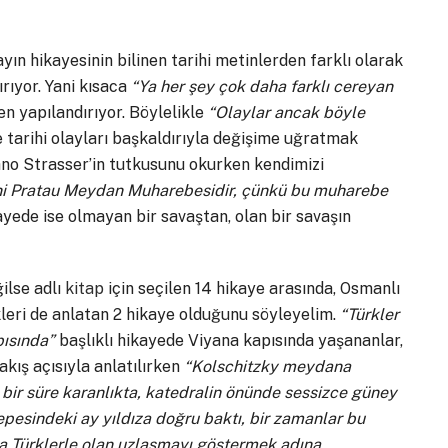
layın hikayesinin bilinen tarihi metinlerden farklı olarak
rıyor. Yani kısaca
“Ya her şey çok daha farklı cereyan
en yapılandırıyor. Böylelikle
“Olaylar ancak böyle
tarihi olayları başkaldırıyla değişime uğratmak
ano Strasser’in tutkusunu okurken kendimizi
eni Pratau Meydan Muharebesidir, çünkü bu muharebe
ayede ise olmayan bir savaştan, olan bir savaşın
ilse adlı
kitap
için seçilen 14 hikaye arasında, Osmanlı
kleri de anlatan 2 hikaye olduğunu söyleyelim.
“Türkler
ısında”
başlıklı hikayede Viyana kapısında yaşananlar,
bakış açısıyla anlatılırken
“Kolschitzky meydana
 bir süre karanlıkta, katedralin önünde sessizce güney
epesindeki ay yıldıza doğru baktı, bir zamanlar bu
ya Türklerle olan uzlaşmayı göstermek adına