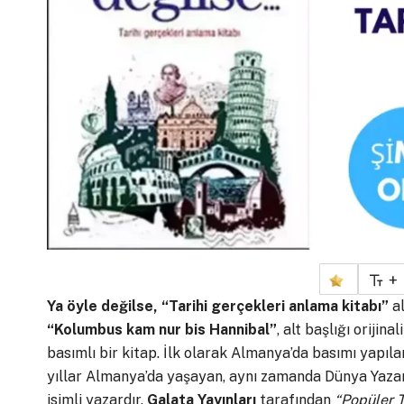
+
Ya öyle değilse, “Tarihi gerçekleri anlama kitabı”
al
“Kolumbus kam nur bis Hannibal”
, alt başlığı orijinal
basımlı bir kitap. İlk olarak Almanya’da basımı yapıl
yıllar Almanya’da yaşayan, aynı zamanda Dünya Yazarl
isimli yazardır.
Galata Yayınları
tarafından
“Popüler T