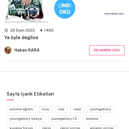
26 Ekim 2023
1466
Ya öyle değilse
Hakan KARA
DEVAMINI OKU
Sayfa İçerik Etiketleri
joomla eğitim
icon
lise
saat
joomgallery
joomgallery türkçe
joomgallery 1.5
kunena
kunena forum
derin
derin sözler
anlamlı sözler