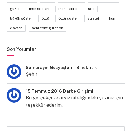
güzel
msn sözleri
msn iletileri
söz
büyük sözler
özlü
özlü sözler
strateji
hun
c.aktan
achi configuration
Son Yorumlar
Samurayın Gözyaşları – Sinekritik
Şehir
15 Temmuz 2016 Darbe Girişimi
Bu gerçekçi ve arşiv niteliğindeki yazınız için
teşekkür ederim.