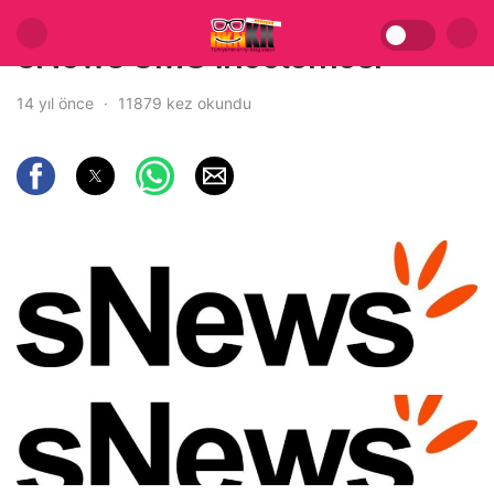
sNews CMS İncelemesi
14 yıl önce
11879 kez okundu