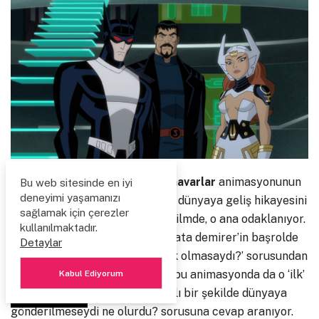
Adalet Birliği – Tanrılar ve Canavarlar
animasyonunun
Bu web sitesinde en iyi
deneyimi yaşamanızı
konusuna gelince; Superman’ın dünyaya geliş hikayesini
sağlamak için çerezler
artık bilmeyen yoktur. İşte bu filmde, o ana odaklanıyor.
kullanılmaktadır.
Hani Osmanlı Cumhuriyeti adlı ata demirer’in başrolde
Detaylar
oynadığı filmde nasıl ki ‘atatürk olmasaydı?’ sorusundan
hareketle bir filme imza atıldı; bu animasyonda da o ‘ilk’
Kabul Ediyorum
ana gidilerek Superman başarılı bir şekilde dünyaya
PAYLAŞ
gönderilmeseydi ne olurdu? sorusuna cevap aranıyor.