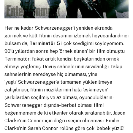
Her ne kadar Schwarzenegger’i yeniden ekranda
görmek ve kült filmin devamını izlemek heyecanlandırıcı
bulsam da,
Terminatör 5
i çok sevdiğimi söyleyemem.
90’lı yıllardan sonra hep ‘örnek alınan’ bir film olmuştu
Terminatör; fakat artık kendisi başkalarından örnek
almayı yeğlemiş. Dövüş sahnelerinin sıradanlığı, takip
sahnelerinin neredeyse hiç olmaması, yine
‘yaşlı’ Schwarzenegger’e tamamen yüklenilmeye
çalışılması, filmin müziklerinin hala ‘eskimeyen’
şarkılardan seçilmiş ve az olması, oyunculukların -
Schwarzenegger dışında- berbat olması filmi
beğenmemem de ki etkenler olarak sıralanabilir. Jason
Clarke’nin Connor için doğru seçim olmaması, Emilia
Clarke’nin Sarah Connor rolüne göre çok ‘bebek yüzlü’