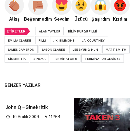
Alkış
Beğenmedim
Sevdim
Üzücü
Şaşırdım
Kızdım
ETIKETLER
ALAN TAYLOR
BILIM KURGU FILMI
EMILIA CLARKE
FILM
J.K. SIMMONS
JAI COURTNEY
JAMES CAMERON
JASON CLARKE
LEE BYUNG-HUN
MATT SMITH
SINEKRITIK
SINEMA
TERMINATOR 5
TERMINATÖR GENISYS
BENZER YAZILAR
John Q – Sinekritik
10 Aralık 2009
11264