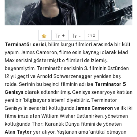
+
-
0
Terminatör serisi
, bilim kurgu filmleri arasında bir kült
yapım. James Cameron, filme esin kaynağı olarak
Mad
Max
serisini göstermişti: o filmleri de izlemiş,
beğenmiştim. Terminatör serisinin 3. filminin üstünden
12 yıl geçti ve Arnold Schwarzenegger yeniden baş
rolde. Serinin bu beşinci filminin adı ise
Terminator 5
Genisys
olarak adlandırılmış. Genisys senaryoya katılan
yeni bir ‘bilgisayar sistemi’ diyebiliriz. Terminator
Genisys’in senarist koltuğunda
James Cameron
ve ilk iki
filme imza atan William Wisher üstlenirken, yönetmen
koltuğunda Thor: Karanlık Dünya filmini de yöneten
Alan Taylor
yer alıyor. Yaşlanan ama ‘antika’ olmayan