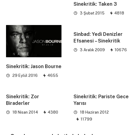
Sinekritik: Taken 3
3 Şubat 2015
4818
Sinbad: Yedi Denizler
Efsanesi – Sinekritik
3 Aralık 2009
10676
Sinekritik: Jason Bourne
29 Eylül 2016
4655
Sinekritik: Zor
Sinekritik: Pariste Gece
Biraderler
Yarısı
18 Nisan 2014
4380
18 Haziran 2012
11799