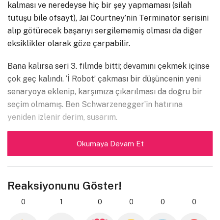
kalması ve neredeyse hiç bir şey yapmaması (silah
tutuşu bile ofsayt), Jai Courtney’nin Terminatör serisini
alıp götürecek başarıyı sergilememiş olması da diğer
eksiklikler olarak göze çarpabilir.
Bana kalırsa seri 3. filmde bitti; devamını çekmek içinse
çok geç kalındı. ‘İ Robot’ çakması bir düşüncenin yeni
senaryoya eklenip, karşımıza çıkarılması da doğru bir
seçim olmamış. Ben Schwarzenegger’in hatırına
yeniden izlenir derim, susarım.
İyi seyirler.
Okumaya Devam Et
Reaksiyonunu Göster!
0
1
0
0
0
0