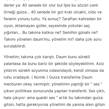
derler ya: 40 senede bir olur bu! İşte bu sözün canlı
örneği guiza… 40 senede bir gol kralı olcaktı, oldu ve
fenerin yolunu tuttu. Ya sonuç? Taraftarı kahreden bir
oyun, atılamayan goller, sayesinde yokolan saç
yığınları… Bu takıma katkısı ne? Semihin günahı ne?
Takımı yöneten daum’mu, yönetim mi? daha çok soru
sorulabilirdi.
Yönetim; takıma çok karıştı. Daum bunu sürekli
yalanlasa da bunu bariz bir şekilde söyleyebilirim. Aziz
yıldırım sürekli soyunma odasındaydı, kendi olmasa da
ruhu oradaydı. ( Komik ) Guiza transferine Daum
mecburen okey vermiştir; yönetimin yaptığı bir ” ses ”
çıksın politikası sonucunda yapılan transferdi. Ses çıktı,
hala çıkıyor: ama şuanki ses ” artık bu takımdan guiza
gitsin, hatta gerekiyorsa yönetimi de yanına alsın gitsin