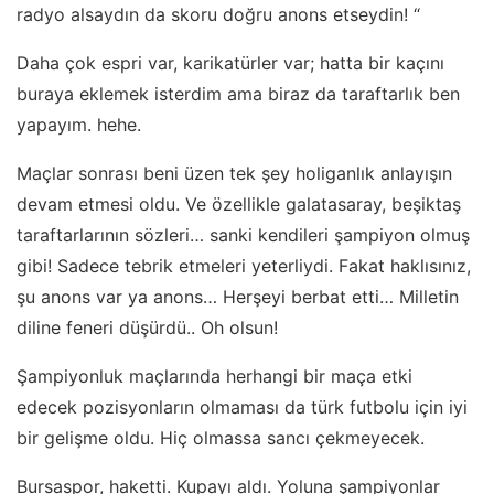
radyo alsaydın da skoru doğru anons etseydin! “
Daha çok espri var, karikatürler var; hatta bir kaçını
buraya eklemek isterdim ama biraz da taraftarlık ben
yapayım. hehe.
Maçlar sonrası beni üzen tek şey holiganlık anlayışın
devam etmesi oldu. Ve özellikle galatasaray, beşiktaş
taraftarlarının sözleri… sanki kendileri şampiyon olmuş
gibi! Sadece tebrik etmeleri yeterliydi. Fakat haklısınız,
şu anons var ya anons… Herşeyi berbat etti… Milletin
diline feneri düşürdü.. Oh olsun!
Şampiyonluk maçlarında herhangi bir maça etki
edecek pozisyonların olmaması da türk futbolu için iyi
bir gelişme oldu. Hiç olmassa sancı çekmeyecek.
Bursaspor, haketti. Kupayı aldı. Yoluna şampiyonlar