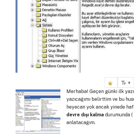
+
Merhaba! Geçen günki ilk ya
yazıcağımı belirttim ve bu hu
heyecan yok ancak yinede hafi
devre dışı kalma
durumunda ( R
anlatacağım.