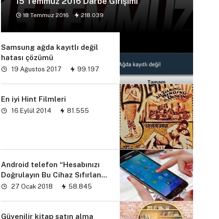
15 Temmuz 2016 Darbe Girişimi
18 Temmuz 2016
218.039
Samsung ağda kayıtlı değil
hatası çözümü
19 Ağustos 2017
99.197
En iyi Hint Filmleri
16 Eylül 2014
81.555
Android telefon “Hesabınızı
Doğrulayın Bu Cihaz Sıfırlandı
sorunu” çözümü
27 Ocak 2018
58.845
Güvenilir kitap satın alma