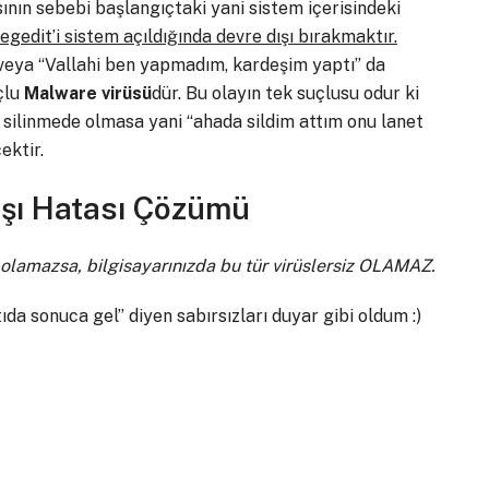
ının sebebi başlangıçtaki yani sistem içerisindeki
gedit’i sistem açıldığında devre dışı bırakmaktır.
veya “Vallahi ben yapmadım, kardeşim yaptı” da
uçlu
Malware virüsü
dür. Bu olayın tek suçlusu odur ki
r silinmede olmasa yani “ahada sildim attım onu lanet
ektir.
ışı Hatası Çözümü
olamazsa, bilgisayarınızda bu tür virüslersiz OLAMAZ.
da sonuca gel” diyen sabırsızları duyar gibi oldum :)