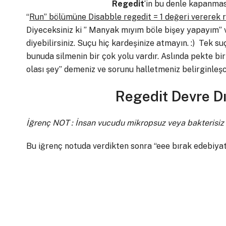
Regedit
‘in bu denle kapanmas
“
Run” bölümüne Disabble regedit = 1 değeri vererek re
Diyeceksiniz ki ” Manyak mıyım böle bişey yapayım” 
diyebilirsiniz. Suçu hiç kardeşinize atmayın. :) Tek s
bunuda silmenin bir çok yolu vardır. Aslında pekte bi
olası şey” demeniz ve sorunu halletmeniz belirginleşc
Regedit Devre D
İğrenç NOT : İnsan vucudu mikropsuz veya bakterisiz 
Bu iğrenç notuda verdikten sonra “eee bırak edebiyatı