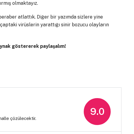
ırmış olmaktayız.
eraber atlattık. Diğer bir yazımda sizlere yine
aptaki virüslerin yarattığı sinir bozucu olayların
kaynak göstererek paylaşalım!
9.0
malle çözülecektir.