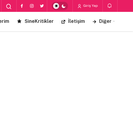
Giriş Yap
erim
SineKritikler
İletişim
Diğer