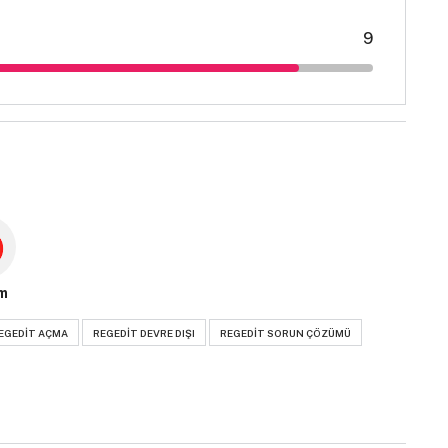
9
m
EGEDIT AÇMA
REGEDIT DEVRE DIŞI
REGEDIT SORUN ÇÖZÜMÜ