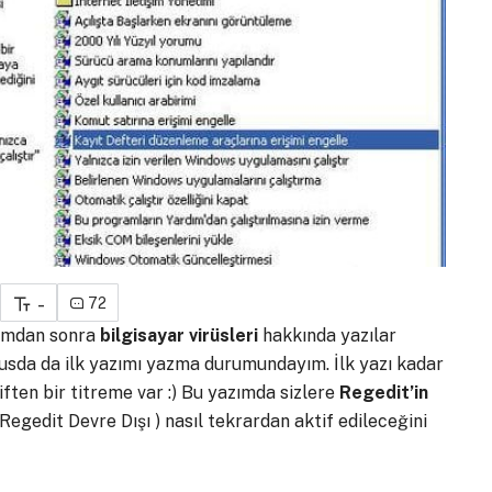
-
72
zımdan sonra
bilgisayar virüsleri
hakkında yazılar
susda da ilk yazımı yazma durumundayım. İlk yazı kadar
ften bir titreme var :) Bu yazımda sizlere
Regedit’in
egedit Devre Dışı ) nasıl tekrardan aktif edileceğini