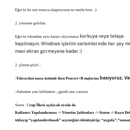
Eğer ki bu sizi sonuca ulaştırıyorsa ne mutlu bize. :)
2. yönteme gelelim.
korkuya veya telaşa
Eğer ki tekrardan aynı hatayı alıyorsanız
kapılmayın. Windows işletim sistemlerinde her şey m
mavi ekran görmeyene kadar :)
2. çözüm şöyle ;
basıyoruz. Ve
-Tekrardan masa üstünde iken Pencere+R tuşlarına
-Ardından yazı bölümüne ;
gpedit.msc yazınız.
Sonra ;
G
rup
İlkesi açılacak orada da
Kullanıcı Yapılandırması -> Yönetim Şablonları -> Sistem -> Kayıt Def
tıklayıp “yapılandırılmadı” seçeneğini etkinleştirip; “uygula”,”tama