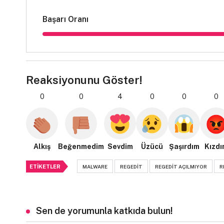
Başarı Oranı
Reaksiyonunu Göster!
0
0
4
0
0
0
Alkış
Beğenmedim
Sevdim
Üzücü
Şaşırdım
Kızdı
ETIKETLER
MALWARE
REGEDIT
REGEDIT AÇILMIYOR
R
Sen de yorumunla katkıda bulun!