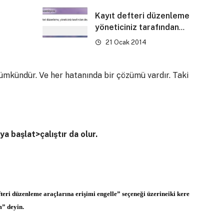
Kayıt defteri düzenleme
yöneticiniz tarafından
devreden çıkarılmış hatası
21 Ocak 2014
ümkündür. Ve her hatanında bir çözümü vardır. Taki
ya başlat>çalıştır da olur.
teri düzenleme araçlarına erişimi engelle” seçeneği üzerineiki kere
m” deyin.