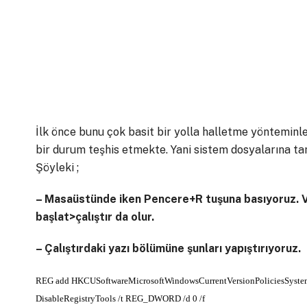
İlk önce bunu çok basit bir yolla halletme yönteminle
bir durum teşhis etmekte. Yani sistem dosyalarına t
Şöyleki ;
– Masaüstünde iken Pencere+R tuşuna basıyoruz. 
başlat>çalıştır da olur.
– Çalıştırdaki yazı bölümüne şunları yapıştırıyoruz.
REG add HKCUSoftwareMicrosoftWindowsCurrentVersionPoliciesSyste
DisableRegistryTools /t REG_DWORD /d 0 /f