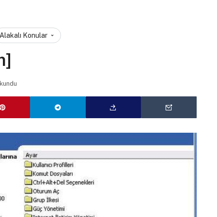
Alakalı Konular
m]
okundu