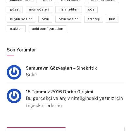
güzel
msn sözleri
msn iletileri
söz
büyük sözler
özlü
özlü sözler
strateji
hun
c.aktan
achi configuration
Son Yorumlar
Samurayın Gözyaşları – Sinekritik
Şehir
15 Temmuz 2016 Darbe Girişimi
Bu gerçekçi ve arşiv niteliğindeki yazınız için
teşekkür ederim.