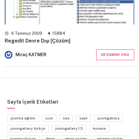
6 Temmuz 2009
15884
Regedit Devre Dışı [Çözüm]
Miraç KATMER
DEVAMINI OKU
Sayfa İçerik Etiketleri
joomla eğitim
icon
lise
saat
joomgallery
joomgallery türkçe
joomgallery 1.5
kunena
kunena forum
derin
derin sözler
anlamlı sözler