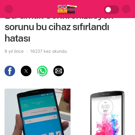
LG Gmail Senkronizasyon
sorunu bu cihaz sıfırlandı
hatası
9 yıl önce
16237 kez okundu