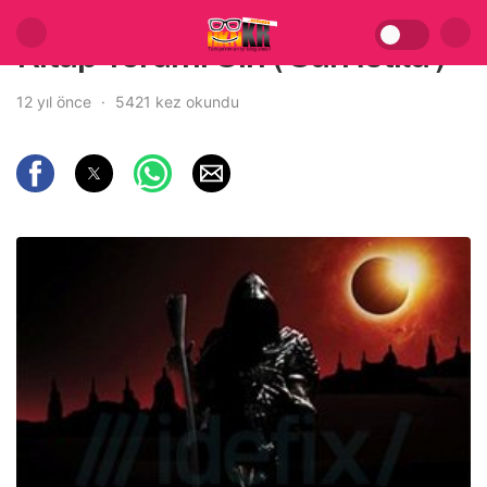
Kitap Yorum: Sin ( Sarı İstila )
12 yıl önce
5421 kez okundu