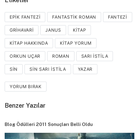
EPIK FANTEZI
FANTASTIK ROMAN
FANTEZI
GRIHAVARI
JANUS
KITAP
KITAP HAKKINDA
KITAP YORUM
ORKUN UÇAR
ROMAN
SARI ISTILA
SIN
SIN SARI ISTILA
YAZAR
YORUM BIRAK
Benzer Yazılar
Blog Ödülleri 2011 Sonuçları Belli Oldu