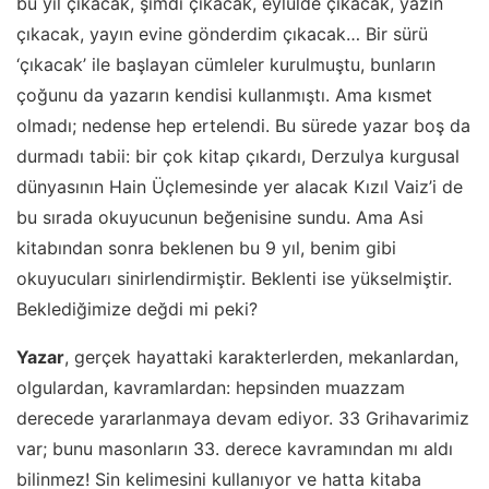
bu yıl çıkacak, şimdi çıkacak, eylülde çıkacak, yazın
çıkacak, yayın evine gönderdim çıkacak… Bir sürü
‘çıkacak’ ile başlayan cümleler kurulmuştu, bunların
çoğunu da yazarın kendisi kullanmıştı. Ama kısmet
olmadı; nedense hep ertelendi. Bu sürede yazar boş da
durmadı tabii: bir çok kitap çıkardı, Derzulya kurgusal
dünyasının Hain Üçlemesinde yer alacak Kızıl Vaiz’i de
bu sırada okuyucunun beğenisine sundu. Ama Asi
kitabından sonra beklenen bu 9 yıl, benim gibi
okuyucuları sinirlendirmiştir. Beklenti ise yükselmiştir.
Beklediğimize değdi mi peki?
Yazar
, gerçek hayattaki karakterlerden, mekanlardan,
olgulardan, kavramlardan: hepsinden muazzam
derecede yararlanmaya devam ediyor. 33 Grihavarimiz
var; bunu masonların 33. derece kavramından mı aldı
bilinmez! Sin kelimesini kullanıyor ve hatta kitaba