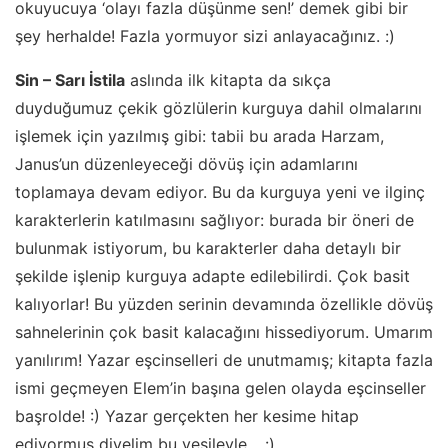
okuyucuya ‘olayı fazla düşünme sen!’ demek gibi bir
şey herhalde! Fazla yormuyor sizi anlayacağınız. :)
Sin – Sarı İstila
aslında ilk kitapta da sıkça
duyduğumuz çekik gözlülerin kurguya dahil olmalarını
işlemek için yazılmış gibi: tabii bu arada Harzam,
Janus’un düzenleyeceği dövüş için adamlarını
toplamaya devam ediyor. Bu da kurguya yeni ve ilginç
karakterlerin katılmasını sağlıyor: burada bir öneri de
bulunmak istiyorum, bu karakterler daha detaylı bir
şekilde işlenip kurguya adapte edilebilirdi. Çok basit
kalıyorlar! Bu yüzden serinin devamında özellikle dövüş
sahnelerinin çok basit kalacağını hissediyorum. Umarım
yanılırım! Yazar eşcinselleri de unutmamış; kitapta fazla
ismi geçmeyen Elem’in başına gelen olayda eşcinseller
başrolde! :) Yazar gerçekten her kesime hitap
ediyormuş diyelim bu vesileyle… :)