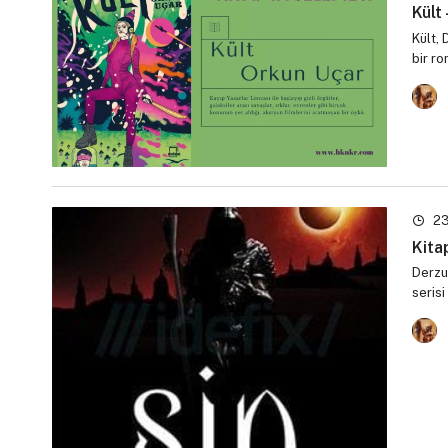
Kült
Kült, 
bir r
23
Kitap
Derzu
serisi