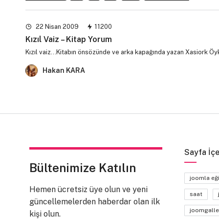
22 Nisan 2009
11200
Kızıl Vaiz – Kitap Yorum
Kızıl vaiz…Kitabın önsözünde ve arka kapağında yazan Xasiork Öy
Hakan KARA
Sayfa İçe
Bültenimize Katılın
joomla eğ
Hemen ücretsiz üye olun ve yeni
saat
güncellemelerden haberdar olan ilk
joomgalle
kişi olun.