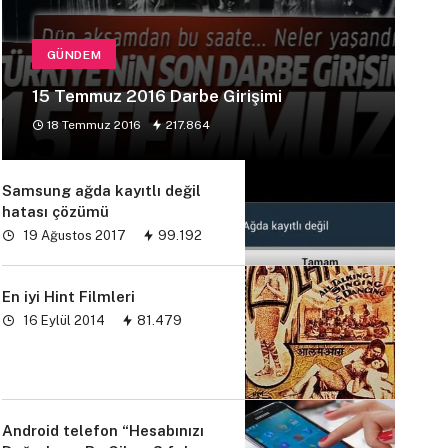
GÜNDEM
15 Temmuz 2016 Darbe Girişimi
18 Temmuz 2016
217.864
Samsung ağda kayıtlı değil
hatası çözümü
19 Ağustos 2017
99.192
En iyi Hint Filmleri
16 Eylül 2014
81.479
Android telefon “Hesabınızı