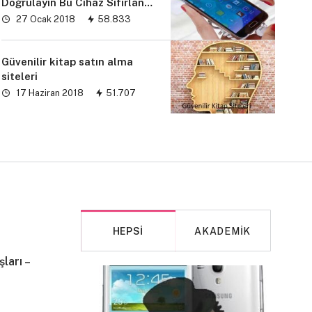
Doğrulayın Bu Cihaz Sıfırlandı
sorunu” çözümü
27 Ocak 2018
58.833
Güvenilir kitap satın alma
siteleri
17 Haziran 2018
51.707
HEPSI
AKADEMIK
ları –
MAKALE