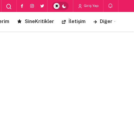
Giriş Yap
erim
SineKritikler
İletişim
Diğer