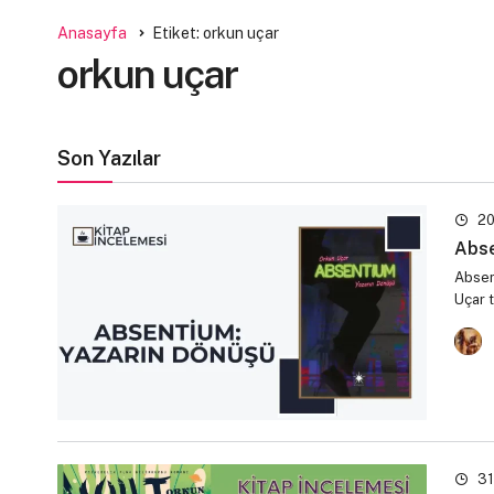
Anasayfa
Etiket: orkun uçar
orkun uçar
Son Yazılar
20
Abse
Absent
Uçar 
31