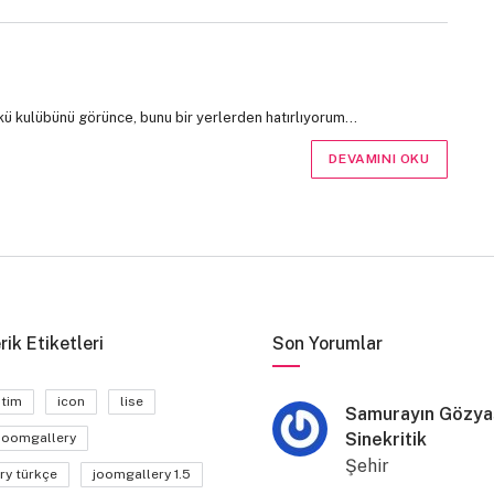
kü kulübünü görünce, bunu bir yerlerden hatırlıyorum…
DEVAMINI OKU
rik Etiketleri
Son Yorumlar
itim
icon
lise
Samurayın Gözyaş
Sinekritik
joomgallery
Şehir
ry türkçe
joomgallery 1.5