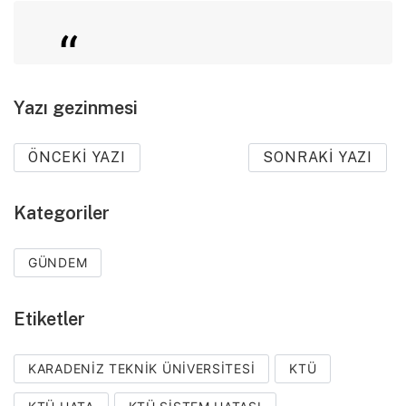
Yazı gezinmesi
ÖNCEKI YAZI
SONRAKI YAZI
Kategoriler
#TeknikHataÜniversitesi
1955 yılında eğitime tepki
GÜNDEM
olarak doğdu.
Etiketler
— tok herif (@tokherif)
KARADENIZ TEKNIK ÜNIVERSITESI
KTÜ
25 Ocak 2013