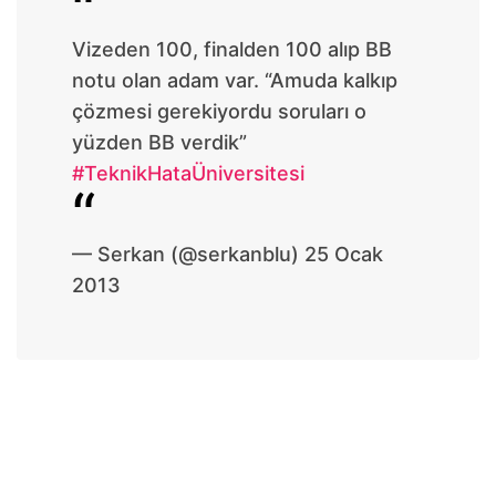
— Profesyonel Öğrenci
Vizeden 100, finalden 100 alıp BB
(@bookgent)
25 Ocak 2013
notu olan adam var. “Amuda kalkıp
çözmesi gerekiyordu soruları o
yüzden BB verdik”
#TeknikHataÜniversitesi
— Serkan (@serkanblu) 25 Ocak
2013