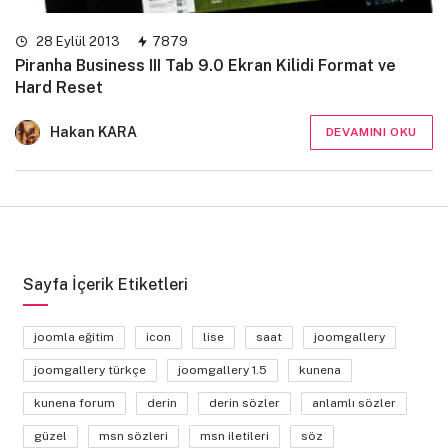
28 Eylül 2013
7879
Piranha Business III Tab 9.0 Ekran Kilidi Format ve
Hard Reset
Hakan KARA
DEVAMINI OKU
Sayfa İçerik Etiketleri
joomla eğitim
icon
lise
saat
joomgallery
joomgallery türkçe
joomgallery 1.5
kunena
kunena forum
derin
derin sözler
anlamlı sözler
güzel
msn sözleri
msn iletileri
söz