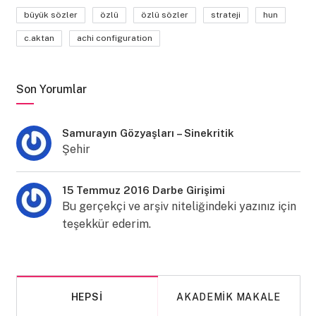
büyük sözler
özlü
özlü sözler
strateji
hun
c.aktan
achi configuration
Son Yorumlar
Samurayın Gözyaşları – Sinekritik
Şehir
15 Temmuz 2016 Darbe Girişimi
Bu gerçekçi ve arşiv niteliğindeki yazınız için
teşekkür ederim.
HEPSI
AKADEMIK MAKALE