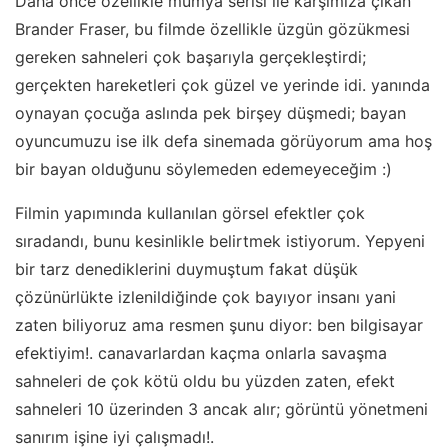
Daha önce özellikle mumya serisi ile karşımıza çıkan
Brander Fraser, bu filmde özellikle üzgün gözükmesi
gereken sahneleri çok başarıyla gerçekleştirdi;
gerçekten hareketleri çok güzel ve yerinde idi. yanında
oynayan çocuğa aslında pek birşey düşmedi; bayan
oyuncumuzu ise ilk defa sinemada görüyorum ama hoş
bir bayan olduğunu söylemeden edemeyeceğim :)
Filmin yapımında kullanılan görsel efektler çok
sıradandı, bunu kesinlikle belirtmek istiyorum. Yepyeni
bir tarz denediklerini duymuştum fakat düşük
çözünürlükte izlenildiğinde çok bayıyor insanı yani
zaten biliyoruz ama resmen şunu diyor: ben bilgisayar
efektiyim!. canavarlardan kaçma onlarla savaşma
sahneleri de çok kötü oldu bu yüzden zaten, efekt
sahneleri 10 üzerinden 3 ancak alır; görüntü yönetmeni
sanırım işine iyi çalışmadı!.