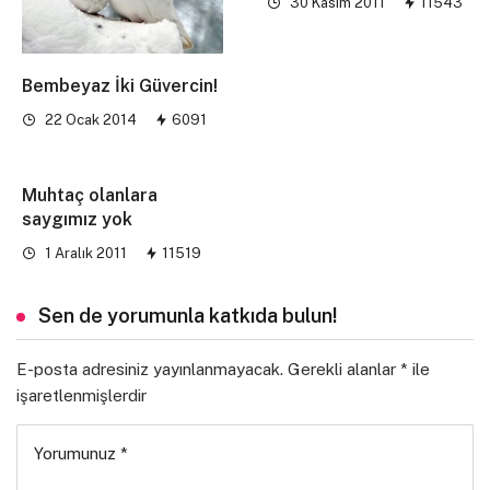
30 Kasım 2011
11543
Bembeyaz İki Güvercin!
22 Ocak 2014
6091
Muhtaç olanlara
saygımız yok
1 Aralık 2011
11519
Sen de yorumunla katkıda bulun!
E-posta adresiniz yayınlanmayacak.
Gerekli alanlar
*
ile
işaretlenmişlerdir
Yorumunuz
*