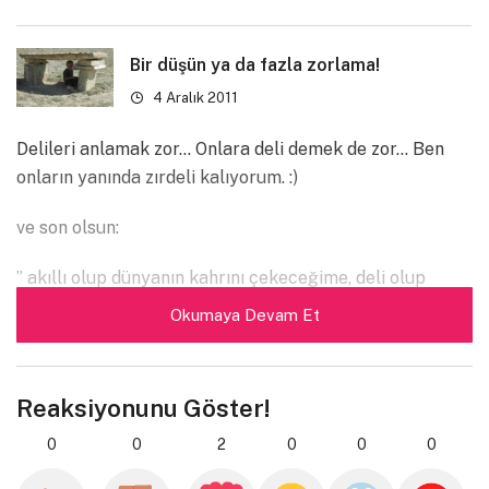
Bir düşün ya da fazla zorlama!
4 Aralık 2011
Delileri anlamak zor… Onlara deli demek de zor… Ben
onların yanında zırdeli kalıyorum. :)
ve son olsun:
” akıllı olup dünyanın kahrını çekeceğime, deli olup
dünya benim kahrımı çeksin daha iyi. ”
Okumaya Devam Et
Reaksiyonunu Göster!
0
0
2
0
0
0