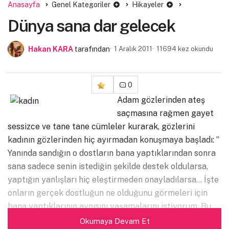
Anasayfa
Genel Kategoriler
Hikayeler
Dünya sana dar gelecek
Hakan KARA
tarafından
1 Aralık 2011
11694 kez okundu
0
Adam gözlerinden ateş
saçmasına rağmen gayet
sessizce ve tane tane cümleler kurarak, gözlerini
kadının gözlerinden hiç ayırmadan konuşmaya başladı: ”
Yanında sandığın o dostların bana yaptıklarından sonra
sana sadece senin istediğin şekilde destek oldularsa,
yaptığın yanlışları hiç eleştirmeden onayladılarsa… İşte
onların gerçek dostluğun ne olduğunu görmeleri için
bana yaptıklarının aynısını yaşamalarını istiyorum. Bu
bir kin değil; sakın yanlış anlama: o insanlarında gerçek
Okumaya Devam Et