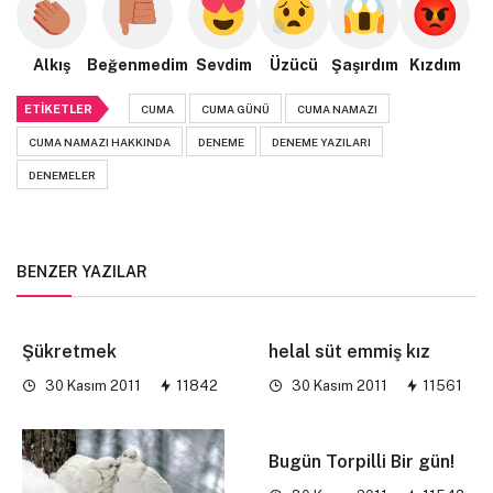
Alkış
Beğenmedim
Sevdim
Üzücü
Şaşırdım
Kızdım
ETIKETLER
CUMA
CUMA GÜNÜ
CUMA NAMAZI
CUMA NAMAZI HAKKINDA
DENEME
DENEME YAZILARI
DENEMELER
BENZER YAZILAR
Şükretmek
helal süt emmiş kız
30 Kasım 2011
11842
30 Kasım 2011
11561
Bugün Torpilli Bir gün!