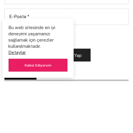
E-Posta
*
Bu web sitesinde en iyi
Değerlendirmeniz
deneyimi yaşamanızı
sağlamak için çerezler
kullanılmaktadır.
Detaylar
Yorumu Gönder
Giriş Yap
Kabul Ediyorum
PAYLAŞ
Sayfa İçerik Etiketleri
joomla eğitim
icon
lise
saat
joomgallery