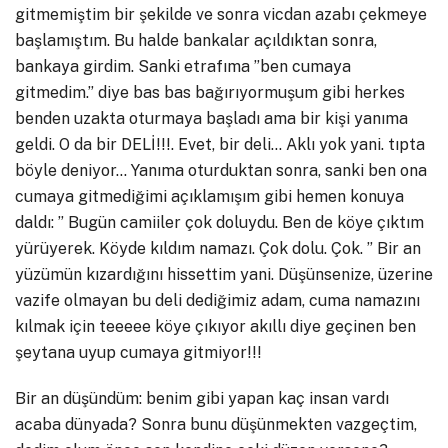
gitmemiştim bir şekilde ve sonra vicdan azabı çekmeye
başlamıştım. Bu halde bankalar açıldıktan sonra,
bankaya girdim. Sanki etrafıma ”ben cumaya
gitmedim.” diye bas bas bağırıyormuşum gibi herkes
benden uzakta oturmaya başladı ama bir kişi yanıma
geldi. O da bir DELİ!!!. Evet, bir deli… Aklı yok yani. tıpta
böyle deniyor… Yanıma oturduktan sonra, sanki ben ona
cumaya gitmediğimi açıklamışım gibi hemen konuya
daldı: ” Bugün camiiler çok doluydu. Ben de köye çıktım
yürüyerek. Köyde kıldım namazı. Çok dolu. Çok. ” Bir an
yüzümün kızardığını hissettim yani. Düşünsenize, üzerine
vazife olmayan bu deli dediğimiz adam, cuma namazını
kılmak için teeeee köye çıkıyor akıllı diye geçinen ben
şeytana uyup cumaya gitmiyor!!!
Bir an düşündüm: benim gibi yapan kaç insan vardı
acaba dünyada? Sonra bunu düşünmekten vazgeçtim,