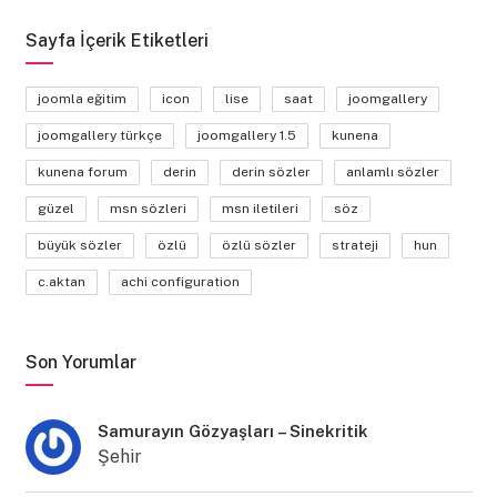
Sayfa İçerik Etiketleri
joomla eğitim
icon
lise
saat
joomgallery
joomgallery türkçe
joomgallery 1.5
kunena
kunena forum
derin
derin sözler
anlamlı sözler
güzel
msn sözleri
msn iletileri
söz
büyük sözler
özlü
özlü sözler
strateji
hun
c.aktan
achi configuration
Son Yorumlar
Samurayın Gözyaşları – Sinekritik
Şehir