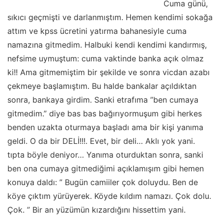
Cuma günü,
sıkıcı geçmişti ve darlanmıştım. Hemen kendimi sokağa
attım ve kpss ücretini yatırma bahanesiyle cuma
namazına gitmedim. Halbuki kendi kendimi kandırmış,
nefsime uymuştum: cuma vaktinde banka açık olmaz
ki!! Ama gitmemiştim bir şekilde ve sonra vicdan azabı
çekmeye başlamıştım. Bu halde bankalar açıldıktan
sonra, bankaya girdim. Sanki etrafıma ”ben cumaya
gitmedim.” diye bas bas bağırıyormuşum gibi herkes
benden uzakta oturmaya başladı ama bir kişi yanıma
geldi. O da bir DELİ!!!. Evet, bir deli… Aklı yok yani.
tıpta böyle deniyor… Yanıma oturduktan sonra, sanki
ben ona cumaya gitmediğimi açıklamışım gibi hemen
konuya daldı: ” Bugün camiiler çok doluydu. Ben de
köye çıktım yürüyerek. Köyde kıldım namazı. Çok dolu.
Çok. ” Bir an yüzümün kızardığını hissettim yani.