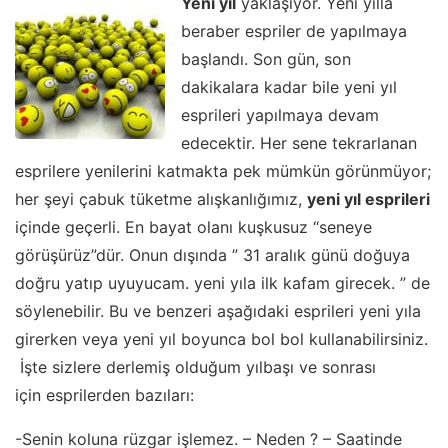
Yeni yıl
yaklaşıyor. Yen
i yılla
beraber espriler de yapılmaya
başlandı. Son gün, son
dakikalara kadar bile yeni yıl
esprileri yapılmaya devam
edecektir. Her sene tekrarlanan
esprilere yenilerini katmakta pek mümkün görünmüyor;
her şeyi çabuk tüketme alışkanlığımız,
yeni yıl esprileri
içinde geçerli. En bayat olanı kuşkusuz “seneye
görüşürüz”dür. Onun dışında ” 31 aralık günü doğuya
doğru yatıp uyuyucam. yeni yıla ilk kafam girecek. ” de
söylenebilir. Bu ve benzeri aşağıdaki esprileri yeni yıla
girerken veya yeni yıl boyunca bol bol kullanabilirsiniz.
İşte sizlere derlemiş olduğum yılbaşı ve sonrası
için esprilerden bazıları:
-Senin koluna rüzgar işlemez. – Neden ? – Saatinde