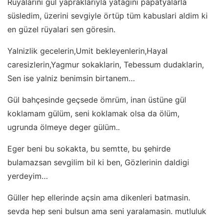
Rüyalarini gül yapraklariyla yatagini papatyalarla
süsledim, üzerini sevgiyle örtüp tüm kabuslari aldim ki
en güzel rüyalari sen göresin.
Yalnizlik gecelerin,Umit bekleyenlerin,Hayal
caresizlerin,Yagmur sokaklarin, Tebessum dudaklarin,
Sen ise yalniz benimsin birtanem…
Gül bahçesinde geçsede ömrüm, inan üstüne gül
koklamam gülüm, seni koklamak olsa da ölüm,
ugrunda ölmeye deger gülüm..
Eger beni bu sokakta, bu semtte, bu şehirde
bulamazsan sevgilim bil ki ben, Gözlerinin daldigi
yerdeyim…
Güller hep ellerinde açsin ama dikenleri batmasin.
sevda hep seni bulsun ama seni yaralamasin. mutluluk