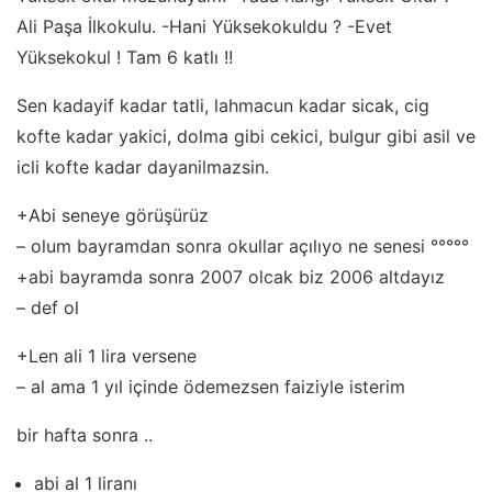
Ali Paşa İlkokulu. -Hani Yüksekokuldu ? -Evet
Yüksekokul ! Tam 6 katlı !!
Sen kadayif kadar tatli, lahmacun kadar sicak, cig
kofte kadar yakici, dolma gibi cekici, bulgur gibi asil ve
icli kofte kadar dayanilmazsin.
+Abi seneye görüşürüz
– olum bayramdan sonra okullar açılıyo ne senesi °°°°°
+abi bayramda sonra 2007 olcak biz 2006 altdayız
– def ol
+Len ali 1 lira versene
– al ama 1 yıl içinde ödemezsen faiziyle isterim
bir hafta sonra ..
abi al 1 liranı