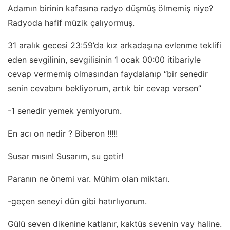
Adamın birinin kafasına radyo düşmüş ölmemiş niye?
Radyoda hafif müzik çalıyormuş.
31 aralık gecesi 23:59’da kız arkadaşına evlenme teklifi
eden sevgilinin, sevgilisinin 1 ocak 00:00 itibariyle
cevap vermemiş olmasından faydalanıp “bir senedir
senin cevabını bekliyorum, artık bir cevap versen”
-1 senedir yemek yemiyorum.
En acı on nedir ? Biberon !!!!!
Susar mısın! Susarım, su getir!
Paranın ne önemi var. Mühim olan miktarı.
-geçen seneyi dün gibi hatırlıyorum.
Gülü seven dikenine katlanır, kaktüs sevenin vay haline.