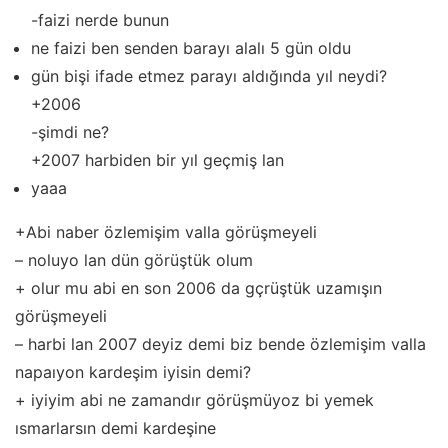
-faizi nerde bunun
ne faizi ben senden barayı alalı 5 gün oldu
gün bişi ifade etmez parayı aldığında yıl neydi?
+2006
-şimdi ne?
+2007 harbiden bir yıl geçmiş lan
yaaa
+Abi naber özlemişim valla görüşmeyeli
– noluyo lan dün görüştük olum
+ olur mu abi en son 2006 da gçrüştük uzamışın
görüşmeyeli
– harbi lan 2007 deyiz demi biz bende özlemişim valla
napaıyon kardeşim iyisin demi?
+ iyiyim abi ne zamandır görüşmüyoz bi yemek
ısmarlarsın demi kardeşine